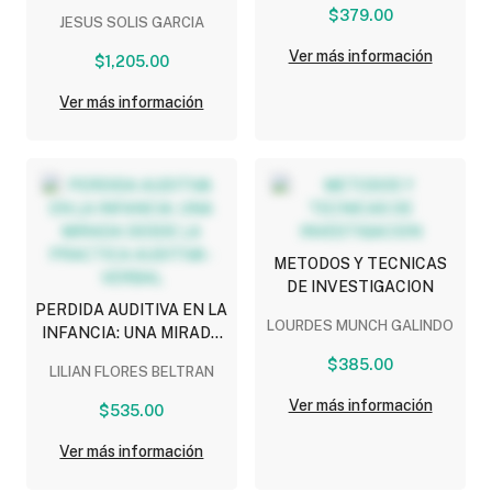
SOLUCIONES PARA UN
$379.00
JESUS SOLIS GARCIA
MAÑANA SUSTENTABLE
Ver más información
$1,205.00
Ver más información
METODOS Y TECNICAS
DE INVESTIGACION
PERDIDA AUDITIVA EN LA
LOURDES MUNCH GALINDO
INFANCIA: UNA MIRADA
DESDE LA PRACTICA
$385.00
LILIAN FLORES BELTRAN
AUDITIVA - VERBAL
Ver más información
$535.00
Ver más información