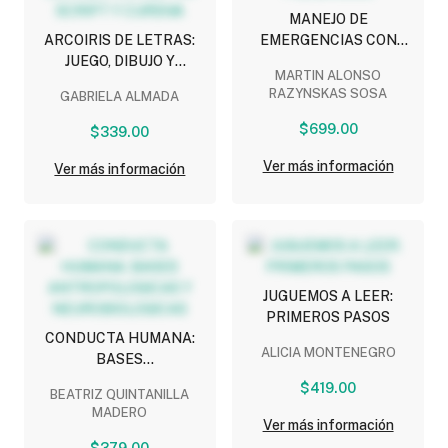
MANEJO DE
ARCOIRIS DE LETRAS:
EMERGENCIAS CON
JUEGO, DIBUJO Y
MATERIALES
MARTIN ALONSO
APRENDO A LEER Y
PELIGROSOS
RAZYNSKAS SOSA
GABRIELA ALMADA
ESCRIBIR CON LETRA
SCRIPT Y CURSIVA
$699.00
$339.00
Ver más información
Ver más información
JUGUEMOS A LEER:
PRIMEROS PASOS
CONDUCTA HUMANA:
ALICIA MONTENEGRO
BASES
ANTROPOLOGICAS Y
$419.00
BEATRIZ QUINTANILLA
NEUROBIOLOGICAS
MADERO
Ver más información
$379.00