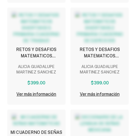
RETOS Y DESAFIOS
RETOS Y DESAFIOS
MATEMATICOS
MATEMATICOS
DIVERTIDOS 5 PRIMARIA
DIVERTIDOS 2 PRIMARIA
ALICIA GUADALUPE
ALICIA GUADALUPE
CUADERNO DE TRABAJO
CUADERNO DE
MARTINEZ SANCHEZ
MARTINEZ SANCHEZ
EJERCICIOS
$399.00
$399.00
Ver más información
Ver más información
MI CUADERNO DE SEÑAS