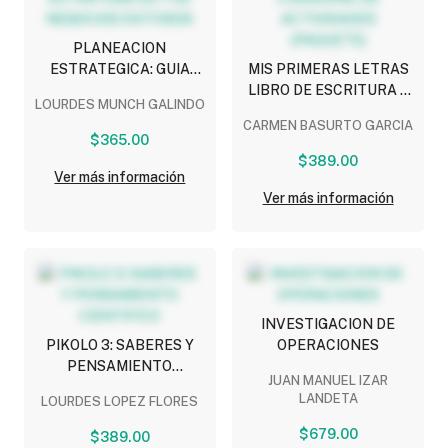
PLANEACION
ESTRATEGICA: GUIA
MIS PRIMERAS LETRAS
PARA ELABORAR
LIBRO DE ESCRITURA Y
LOURDES MUNCH GALINDO
PLANES ESTRATEGICOS
LECTURAS CON
CARMEN BASURTO GARCIA
Y DE NEGOCIOS
CUADERNO DE
$365.00
EXITOSOS
ACTIVIDADES (PAQUETE)
$389.00
Ver más información
Ver más información
INVESTIGACION DE
PIKOLO 3: SABERES Y
OPERACIONES
PENSAMIENTO
JUAN MANUEL IZAR
CIENTIFICO
LANDETA
LOURDES LOPEZ FLORES
$679.00
$389.00