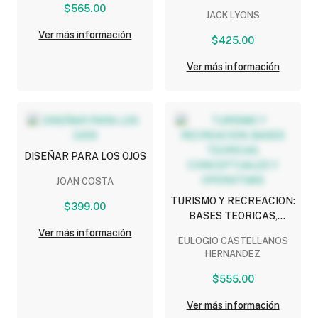
FUNDAMENTADA
$565.00
JACK LYONS
EMPIRICAMENTE
Ver más información
$425.00
Ver más información
DISEÑAR PARA LOS OJOS
JOAN COSTA
TURISMO Y RECREACION:
$399.00
BASES TEORICAS,
CONCEPTUALES Y
Ver más información
EULOGIO CASTELLANOS
OPERATIVAS
HERNANDEZ
$555.00
Ver más información