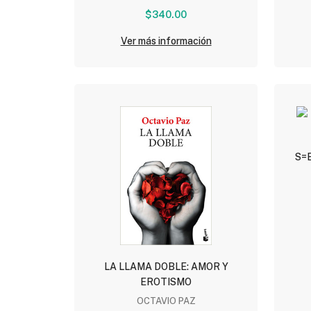
$340.00
Ver más información
S=E
LA LLAMA DOBLE: AMOR Y
EROTISMO
OCTAVIO PAZ