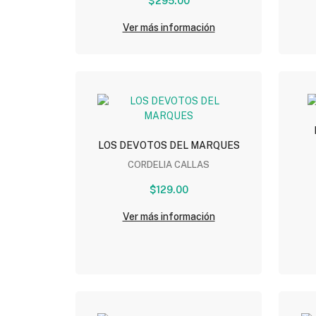
$295.00
Ver más información
LOS DEVOTOS DEL MARQUES
CORDELIA CALLAS
$129.00
Ver más información