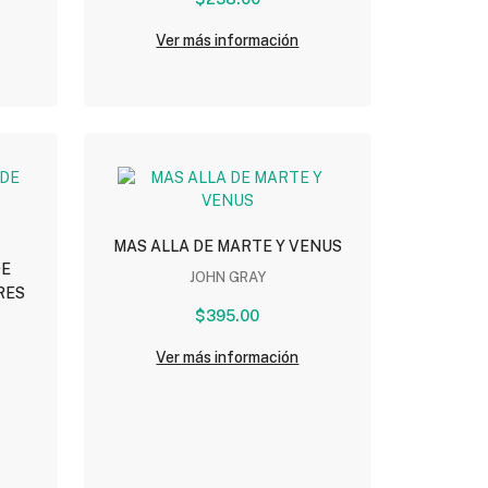
Ver más información
MAS ALLA DE MARTE Y VENUS
DE
JOHN GRAY
RES
$395.00
Ver más información