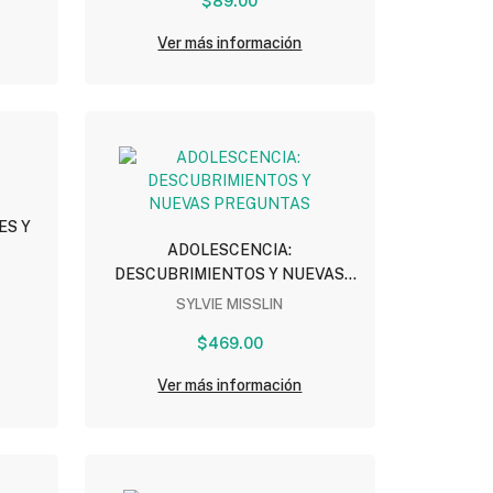
$89.00
Ver más información
ES Y
ADOLESCENCIA:
DESCUBRIMIENTOS Y NUEVAS
PREGUNTAS
SYLVIE MISSLIN
$469.00
Ver más información