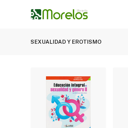
SEXUALIDAD Y EROTISMO