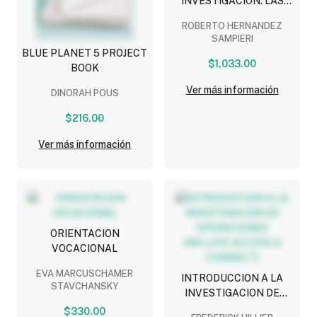
INVESTIGACION: LAS
RUTAS CUANTITATIVA,
ROBERTO HERNANDEZ
CUALITATIVA Y MIXTA
SAMPIERI
BLUE PLANET 5 PROJECT
$1,033.00
BOOK
Ver más información
DINORAH POUS
$216.00
Ver más información
ORIENTACION
VOCACIONAL
EVA MARCUSCHAMER
INTRODUCCION A LA
STAVCHANSKY
INVESTIGACION DE
OPERACIONES (INCLUYE
$330.00