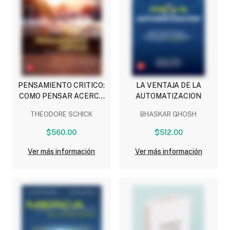
PENSAMIENTO CRITICO:
LA VENTAJA DE LA
COMO PENSAR ACERCA
AUTOMATIZACION
DE COSAS RARAS
THEODORE SCHICK
BHASKAR GHOSH
$560.00
$512.00
Ver más información
Ver más información