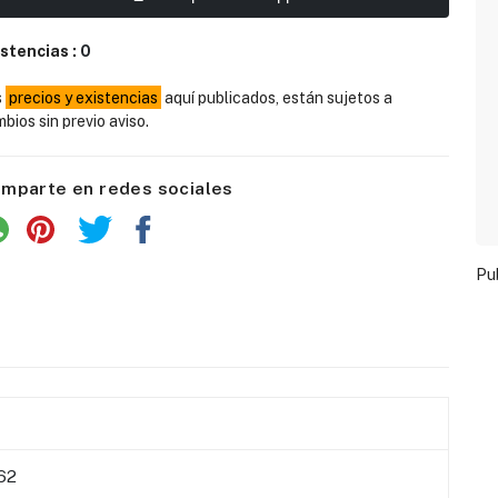
istencias :
0
s
precios y existencias
aquí publicados, están sujetos a
bios sin previo aviso.
mparte en redes sociales
Pu
62