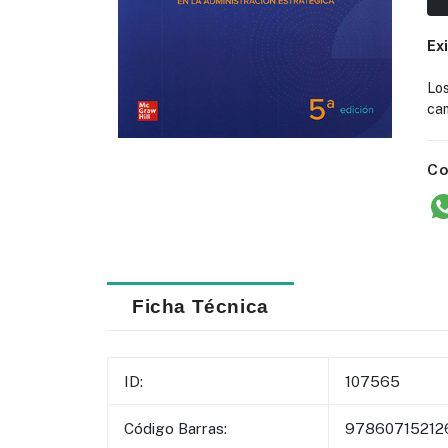
Ex
Lo
cam
Co
Ficha Técnica
ID:
107565
Código Barras:
97860715212