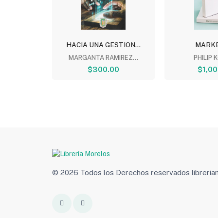
EDOR DE
HACIA UNA GESTION...
MARKE
O
MARGANTA RAMIREZ...
PHILIP 
RAZ...
$300.00
$1,00
00
© 2026 Todos los Derechos reservados libreri