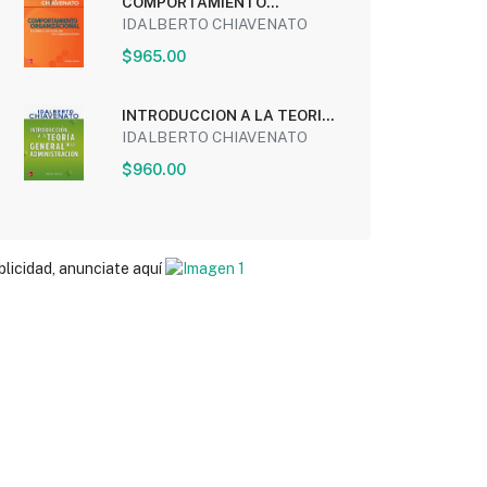
COMPORTAMIENTO
ORGANIZACIONAL: DINAMICA
IDALBERTO CHIAVENATO
DEL EXITO...
$965.00
INTRODUCCION A LA TEORIA
GENERAL DE LA...
IDALBERTO CHIAVENATO
$960.00
blicidad, anunciate aquí