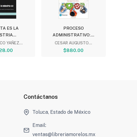
TA ES LA
PROCESO
MARKE
STRIA...
ADMINISTRATIVO:...
CHA
CO YAÑEZ...
CESAR AUGUSTO...
$
28.00
$880.00
Contáctanos
Toluca, Estado de México
Email:
ventas@libreriamorelos.mx