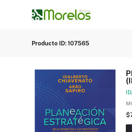
Producto ID: 107565
P
(
I
M
$