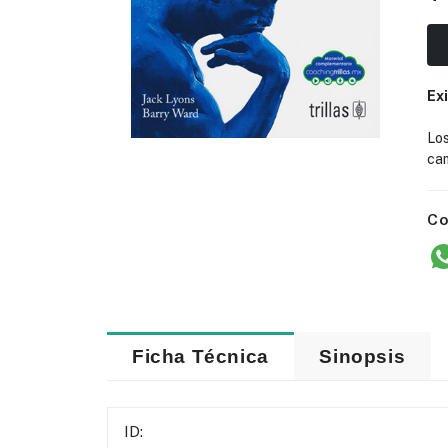
Ex
Lo
cam
Co
Ficha Técnica
Sinopsis
ID: