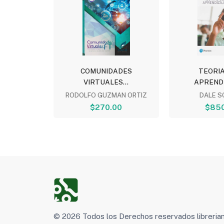
NDEMOS?
COMUNIDADES
TEORIA
.
VIRTUALES...
APRENDIZ
DEHAENE
RODOLFO GUZMAN ORTIZ
DALE S
00
$270.00
$850
© 2026 Todos los Derechos reservados libreri