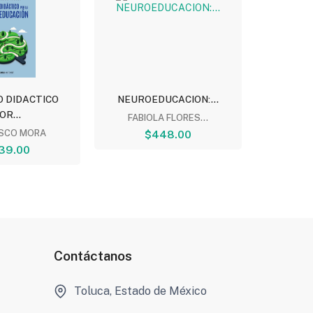
O DIDACTICO
NEUROEDUCACION:...
LA IMPOR
OR...
FABIOLA FLORES...
ISCO MORA
$448.00
PA
39.00
Contáctanos
Toluca, Estado de México