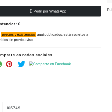
Pu
Pedir por WhatsApp
istencias :
0
s
precios y existencias
aquí publicados, están sujetos a
bios sin previo aviso.
mparte en redes sociales
105748