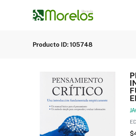
Producto ID: 105748
P
I
F
E
J
ED
$