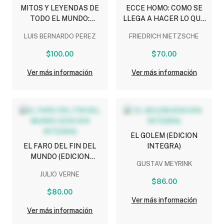
MITOS Y LEYENDAS DE
ECCE HOMO: COMO SE
TODO EL MUNDO:
LLEGA A HACER LO QUE
MEXICO, AFRICA,
SE ES (EDICION INTEGRA)
LUIS BERNARDO PEREZ
FRIEDRICH NIETZSCHE
EUROPA, ASIA Y OTROS
$100.00
$70.00
Ver más información
Ver más información
EL GOLEM (EDICION
EL FARO DEL FIN DEL
INTEGRA)
MUNDO (EDICION
GUSTAV MEYRINK
INTEGRA)
JULIO VERNE
$86.00
$80.00
Ver más información
Ver más información