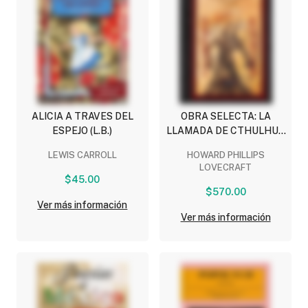
ALICIA A TRAVES DEL
OBRA SELECTA: LA
ESPEJO (L.B.)
LLAMADA DE CTHULHU -
LA HISTORIA DEL
LEWIS CARROLL
HOWARD PHILLIPS
NECRONOMICON -
LOVECRAFT
FUERA DE LOS EONES -
$45.00
LA MUERTE ALADA - LAS
$570.00
RATAS EN LA PARED Y
Ver más información
Ver más información
MUCHOS MAS...