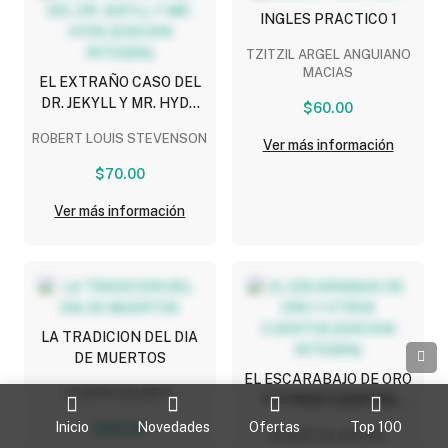
INGLES PRACTICO 1
TZITZIL ARGEL ANGUIANO
MACIAS
EL EXTRAÑO CASO DEL
DR. JEKYLL Y MR. HYDE
$60.00
(EDICION INTEGRA)
ROBERT LOUIS STEVENSON
Ver más información
$70.00
Ver más información
LA TRADICION DEL DIA
DE MUERTOS
EL ESCARABAJO DE ORO
LEGION GALINDO
Y OTROS CUENTOS
(EDICION INTEGRA)
Inicio
Novedades
Ofertas
Top 100
$45.00
EDGAR ALLAN POE