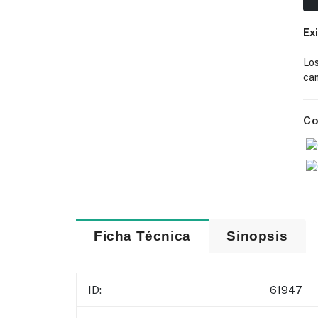
Ex
Lo
cam
Co
Ficha Técnica
Sinopsis
ID:
61947