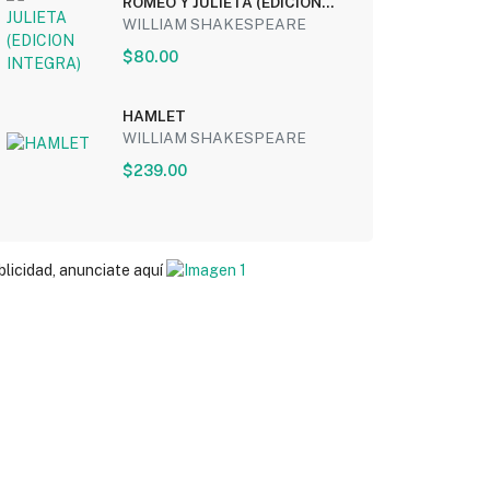
ROMEO Y JULIETA (EDICION
INTEGRA)
WILLIAM SHAKESPEARE
$80.00
HAMLET
WILLIAM SHAKESPEARE
$239.00
blicidad, anunciate aquí