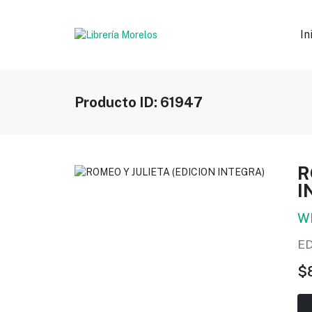
In
Producto ID: 61947
R
I
W
E
$