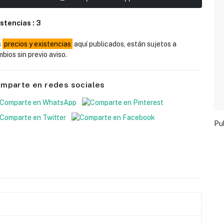
istencias :
3
s
precios y existencias
aquí publicados, están sujetos a
bios sin previo aviso.
mparte en redes sociales
Pu