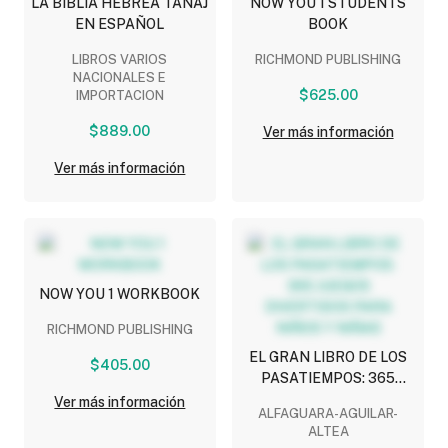
LA BIBLIA HEBREA TANAJ
NOW YOU 1 STUDENTS
EN ESPAÑOL
BOOK
LIBROS VARIOS
RICHMOND PUBLISHING
NACIONALES E
$625.00
IMPORTACION
$889.00
Ver más información
Ver más información
NOW YOU 1 WORKBOOK
RICHMOND PUBLISHING
EL GRAN LIBRO DE LOS
$405.00
PASATIEMPOS: 365
JUEGOS DIVERTIDOS
Ver más información
ALFAGUARA-AGUILAR-
PARA NIÑOS Y NIÑAS
ALTEA