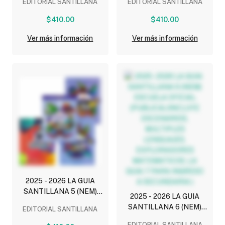
EDITORIAL SANTILLANA
EDITORIAL SANTILLANA
(PUBLICA) (INCLUYE
(PUBLICA) (INCLUYE
ESCENARIOS, MULTIPLES
ESCENARIOS, MULTIPLES
$410.00
$410.00
LENGUAJES,
LENGUAJES,
EXPLORADORES
EXPLORADORES
Ver más información
Ver más información
MATEMATICOS,
MATEMATICOS,
CUADERNO DE
CUADERNO DE
ESCRITURA)
ORTOGRAFIA)
2025 - 2026 LA GUIA
SANTILLANA 5 (NEM)
2025 - 2026 LA GUIA
ESCUELA OFICIAL
SANTILLANA 6 (NEM)
EDITORIAL SANTILLANA
(PUBLICA) (INCLUYE
ESCUELA OFICIAL
ESCENARIOS, MULTIPLES
EDITORIAL SANTILLANA