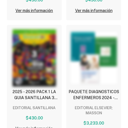
DETECTIVES
DETECTIVES
MATEMATICOS,
MATEMATICOS,
Ver más información
Ver más información
EDUCACION
EDUCACION
SOCIOEMOCIONAL)
SOCIOEMOCIONAL)
2025 - 2026 PACK 1 LA
PAQUETE DIAGNOSTICOS
GUIA SANTILLANA 3
ENFERMEROS 2024 -
(NEM) ESCUELA PRIVADA
2026 (NANDA, NIC Y NOC)
EDITORIAL SANTILLANA
EDITORIAL ELSEVIER;
(INCLUYE ESCENARIOS,
(CONTIENE 3 LIBROS)
MASSON
ALAS DE PAPEL,
$430.00
DETECTIVES
$3,233.00
MATEMATICOS,