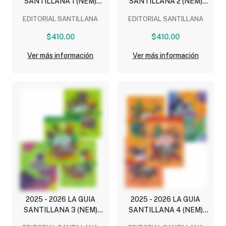
SANTILLANA 1 (NEM)
SANTILLANA 2 (NEM)
ESCUELA OFICIAL
ESCUELA OFICIAL
EDITORIAL SANTILLANA
EDITORIAL SANTILLANA
(PUBLICA) (INCLUYE
(PUBLICA) (INCLUYE
ESCENARIOS, MULTIPLES
ESCENARIOS, MULTIPLES
$410.00
$410.00
LENGUAJES,
LENGUAJES,
EXPLORADORES
EXPLORADORES
Ver más información
Ver más información
MATEMATICOS, A LAS
MATEMATICOS,
LETRAS VAMOS A JUGAR
CUADERNO DE
LECTOESCRITURA Y
ESCRITURA)
LECTURAS)
2025 - 2026 LA GUIA
2025 - 2026 LA GUIA
SANTILLANA 3 (NEM)
SANTILLANA 4 (NEM)
ESCUELA OFICIAL
ESCUELA OFICIAL