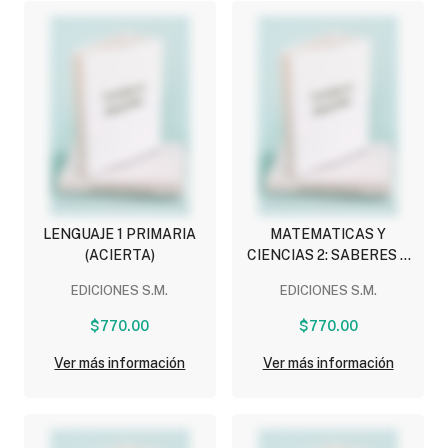
LENGUAJE 1 PRIMARIA
MATEMATICAS Y
(ACIERTA)
CIENCIAS 2: SABERES Y
PENSAMIENTO
EDICIONES S.M.
EDICIONES S.M.
CIENTIFICO PRIMARIA
(ACIERTA)
$770.00
$770.00
Ver más información
Ver más información