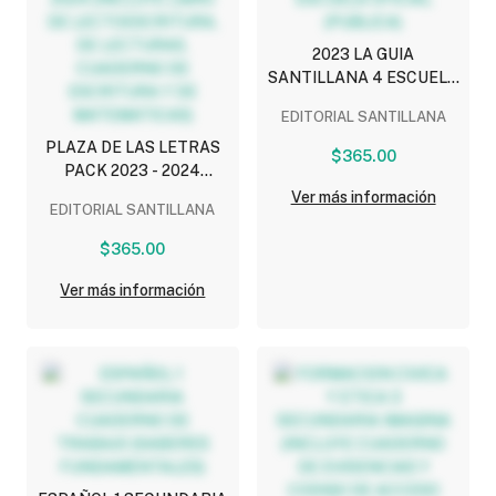
2023 LA GUIA
SANTILLANA 4 ESCUELA
OFICIAL (PUBLICA)
EDITORIAL SANTILLANA
PLAZA DE LAS LETRAS
$365.00
PACK 2023 - 2024
(INCLUYE LIBRO DE
Ver más información
EDITORIAL SANTILLANA
LECTOESCRITURA, DE
LECTURAS, CUADERNO
$365.00
DE ESCRITURA Y DE
MATEMATICAS)
Ver más información