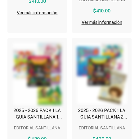
$410.00
(PUBLICA) (INCLUYE
LENGUAJES,
ESCENARIOS, MULTIPLES
$410.00
EXPLORADORES
Ver más información
LENGUAJES,
MATEMATICOS,
EXPLORADORES
Ver más información
CUADERNO DE
MATEMATICOS, LA GUIA 7
ORTOGRAFIA)
PARA INGRESO A
SECUNDARIA )
2025 - 2026 PACK 1 LA
2025 - 2026 PACK 1 LA
GUIA SANTILLANA 1
GUIA SANTILLANA 2
(NEM) ESCUELA PRIVADA
(NEM) ESCUELA PRIVADA
EDITORIAL SANTILLANA
EDITORIAL SANTILLANA
(INCLUYE ESCENARIOS,
(INCLUYE ESCENARIOS,
ALAS DE PAPEL,
ALAS DE PAPEL,
$430.00
$430.00