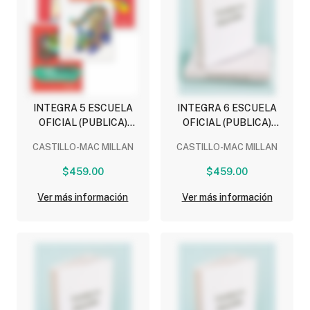
INTEGRA 5 ESCUELA
INTEGRA 6 ESCUELA
OFICIAL (PUBLICA)
OFICIAL (PUBLICA)
(INCLUYE RETOS
(INCLUYE RETOS
CASTILLO-MAC MILLAN
CASTILLO-MAC MILLAN
MATEMATICOS, LEO Y
MATEMATICOS, LEO Y
COMPARTO Y
COMPARTO Y
$459.00
$459.00
NIVELACION Y
NIVELACION Y
PRACTICA)
PRACTICA)
Ver más información
Ver más información