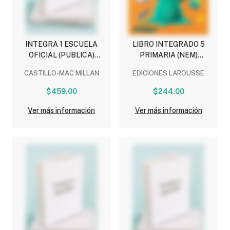
INTEGRA 1 ESCUELA
LIBRO INTEGRADO 5
OFICIAL (PUBLICA)
PRIMARIA (NEM)
(INCLUYE RETOS
(COMPLEMENTOS
CASTILLO-MAC MILLAN
EDICIONES LAROUSSE
MATEMATICOS, LEO Y
ESCOLARES)
COMPARTO Y
$459.00
$244.00
NIVELACION Y
PRACTICA)
Ver más información
Ver más información