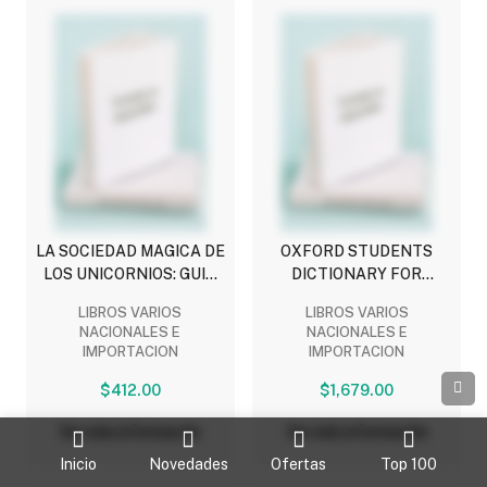
LA SOCIEDAD MAGICA DE
OXFORD STUDENTS
LOS UNICORNIOS: GUIA
DICTIONARY FOR
OFICIAL
INTERMEDIATE TO
LIBROS VARIOS
LIBROS VARIOS
ADVANCED LEARNRES
NACIONALES E
NACIONALES E
OF ENGLISH
IMPORTACION
IMPORTACION
$412.00
$1,679.00
Ver más información
Ver más información
Inicio
Novedades
Ofertas
Top 100