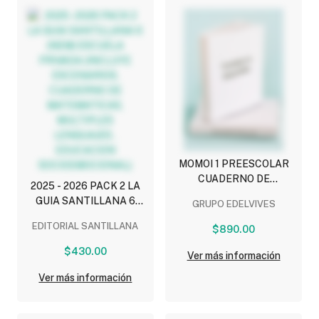
MOMOI 1 PREESCOLAR
CUADERNO DE
2025 - 2026 PACK 2 LA
ACTIVIDADES
GUIA SANTILLANA 6
GRUPO EDELVIVES
(NEM) ESCUELA PRIVADA
EDITORIAL SANTILLANA
$890.00
(INCLUYE ESCENARIOS,
CUADERNO DE
$430.00
Ver más información
MATEMATICAS,
MULTIPLES LENGUAJES ,
Ver más información
EDUCACION
SOCIOEMOCIONAL)