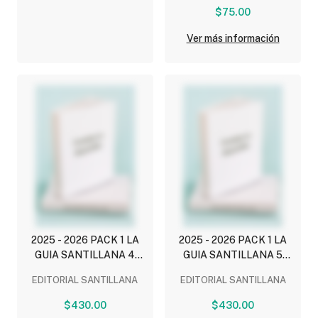
(COMPLEMENTOS
$75.00
ESCOLARES)
Ver más información
2025 - 2026 PACK 1 LA
2025 - 2026 PACK 1 LA
GUIA SANTILLANA 4
GUIA SANTILLANA 5
(NEM) ESCUELA PRIVADA
(NEM) ESCUELA PRIVADA
EDITORIAL SANTILLANA
EDITORIAL SANTILLANA
(INCLUYE ESCENARIOS,
(INCLUYE ESCENARIOS,
ALAS DE PAPEL,
ALAS DE PAPEL,
$430.00
$430.00
DETECTIVES
DETECTIVES