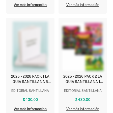
MATEMATICOS,
MATEMATICOS,
Ver más información
Ver más información
EDUCACION
EDUCACION
SOCIOEMOCIONAL)
SOCIOEMOCIONAL)
2025 - 2026 PACK 1 LA
2025 - 2026 PACK 2 LA
GUIA SANTILLANA 6
GUIA SANTILLANA 1
(NEM) ESCUELA PRIVADA
(NEM) ESCUELA PRIVADA
EDITORIAL SANTILLANA
EDITORIAL SANTILLANA
(INCLUYE ESCENARIOS,
(INCLUYE ESCENARIOS,
ALAS DE PAPEL,
CUADERNO DE
$430.00
$430.00
DETECTIVES
MATEMATICAS,
MATEMATICOS,
MULTIPLES LENGUAJES ,
Ver más información
Ver más información