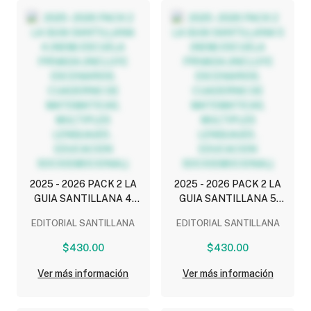
2025 - 2026 PACK 2 LA
2025 - 2026 PACK 2 LA
GUIA SANTILLANA 4
GUIA SANTILLANA 5
(NEM) ESCUELA PRIVADA
(NEM) ESCUELA PRIVADA
EDITORIAL SANTILLANA
EDITORIAL SANTILLANA
(INCLUYE ESCENARIOS,
(INCLUYE ESCENARIOS,
CUADERNO DE
CUADERNO DE
$430.00
$430.00
MATEMATICAS,
MATEMATICAS,
MULTIPLES LENGUAJES ,
MULTIPLES LENGUAJES ,
Ver más información
Ver más información
EDUCACION
EDUCACION
SOCIOEMOCIONAL)
SOCIOEMOCIONAL)