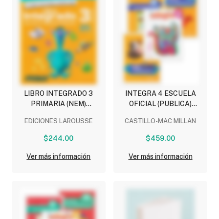
LIBRO INTEGRADO 3
INTEGRA 4 ESCUELA
PRIMARIA (NEM)
OFICIAL (PUBLICA)
(COMPLEMENTOS
(INCLUYE RETOS
EDICIONES LAROUSSE
CASTILLO-MAC MILLAN
ESCOLARES)
MATEMATICOS, LEO Y
COMPARTO Y
$244.00
$459.00
NIVELACION Y
PRACTICA)
Ver más información
Ver más información