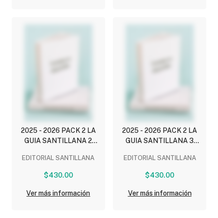
EDUCACION
EDUCACION
SOCIOEMOCIONAL)
SOCIOEMOCIONAL)
2025 - 2026 PACK 2 LA
2025 - 2026 PACK 2 LA
GUIA SANTILLANA 2
GUIA SANTILLANA 3
(NEM) ESCUELA PRIVADA
(NEM) ESCUELA PRIVADA
EDITORIAL SANTILLANA
EDITORIAL SANTILLANA
(INCLUYE ESCENARIOS,
(INCLUYE ESCENARIOS,
CUADERNO DE
CUADERNO DE
$430.00
$430.00
MATEMATICAS,
MATEMATICAS,
MULTIPLES LENGUAJES ,
MULTIPLES LENGUAJES ,
Ver más información
Ver más información
EDUCACION
EDUCACION
SOCIOEMOCIONAL)
SOCIOEMOCIONAL)