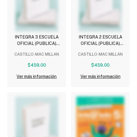
INTEGRA 3 ESCUELA
INTEGRA 2 ESCUELA
OFICIAL (PUBLICA)
OFICIAL (PUBLICA)
(INCLUYE RETOS
(INCLUYE RETOS
CASTILLO-MAC MILLAN
CASTILLO-MAC MILLAN
MATEMATICOS, LEO Y
MATEMATICOS, LEO Y
COMPARTO Y
COMPARTO Y
$459.00
$459.00
NIVELACION Y
NIVELACION Y
PRACTICA)
PRACTICA)
Ver más información
Ver más información