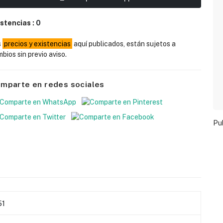
istencias :
0
s
precios y existencias
aquí publicados, están sujetos a
bios sin previo aviso.
mparte en redes sociales
Pu
51