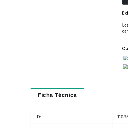
Ex
Lo
cam
Co
Ficha Técnica
ID:
1103