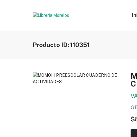
In
Producto ID: 110351
M
C
V
G
$