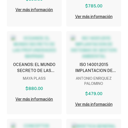
FUNDADA
$785.00
Ver más información
Ver más información
OCEANOS: EL MUNDO
ISO 14001:2015
SECRETO DE LAS
IMPLANTACION DE
PROFUNDIDADES
SISTEMAS DE GESTION
MAYA PLASS
ANTONIO ENRIQUEZ
MARINAS
AMBIENTAL
PALOMINO
$880.00
$479.00
Ver más información
Ver más información