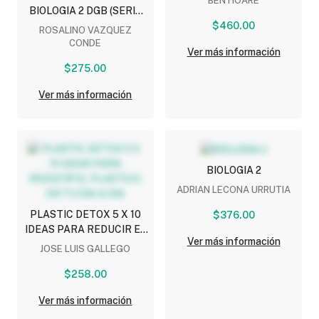
BEN HOARE
BIOLOGIA 2 DGB (SERIE
INTEGRAL POR
$460.00
ROSALINO VAZQUEZ
COMPETENCIAS)
CONDE
Ver más información
$275.00
Ver más información
BIOLOGIA 2
ADRIAN LECONA URRUTIA
PLASTIC DETOX 5 X 10
$376.00
IDEAS PARA REDUCIR EL
Ver más información
PLASTICO EN TU DIA A
JOSE LUIS GALLEGO
DIA
$258.00
Ver más información