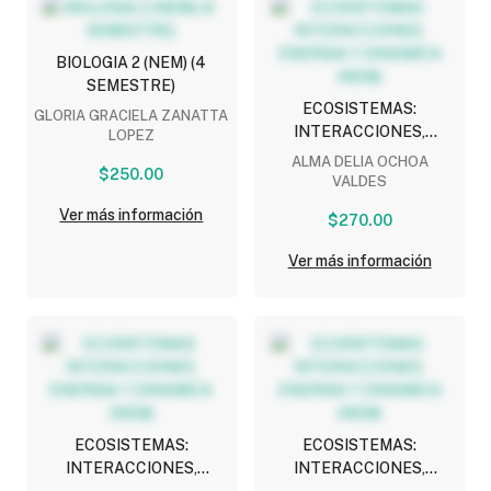
BIOLOGIA 2 (NEM) (4
SEMESTRE)
ECOSISTEMAS:
GLORIA GRACIELA ZANATTA
INTERACCIONES,
LOPEZ
ENERGIA Y DINAMICA
ALMA DELIA OCHOA
$250.00
(NEM)
VALDES
Ver más información
$270.00
Ver más información
ECOSISTEMAS:
ECOSISTEMAS:
INTERACCIONES,
INTERACCIONES,
ENERGIA Y DINAMICA
ENERGIA Y DINAMICA