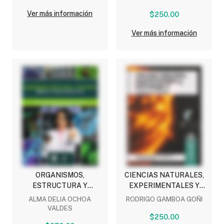
Ver más información
$250.00
Ver más información
ORGANISMOS,
CIENCIAS NATURALES,
ESTRUCTURA Y
EXPERIMENTALES Y
PROCESOS: HERENCIA Y
TECNOLOGIA 2: EL
ALMA DELIA OCHOA
RODRIGO GAMBOA GOÑI
EVOLUCION BIOLOGICA
PODER DE LA ENERGIA
VALDES
(NEM) (6 SEMESTRE)
(NEM) (2 SEMESTRE)
$250.00