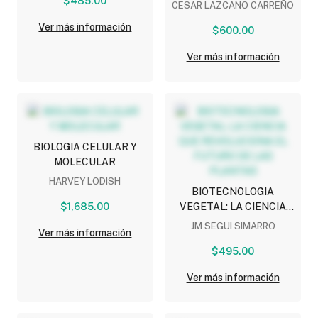
$485.00
AGUAS RESIDUALES
CESAR LAZCANO CARREÑO
Ver más información
$600.00
Ver más información
BIOLOGIA CELULAR Y
MOLECULAR
HARVEY LODISH
BIOTECNOLOGIA
$1,685.00
VEGETAL: LA CIENCIA
QUE REVOLUCIONA EL
JM SEGUI SIMARRO
Ver más información
FUTURO DE LAS
PLANTAS
$495.00
Ver más información