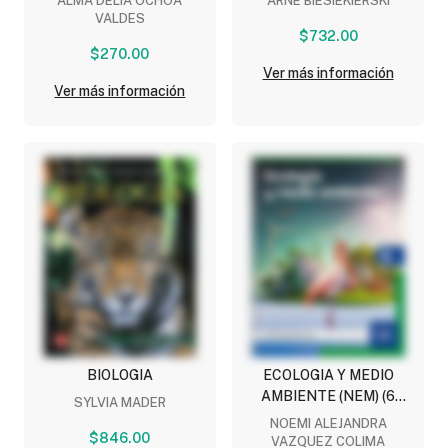
ALMA DELIA OCHOA
ARNE BIESIEKIERSKI
INVITACION LA CIENCIA.
VALDES
NATURALEZA DE LA
$732.00
$270.00
MATERIA (NEM)
Ver más información
Ver más información
BIOLOGIA
ECOLOGIA Y MEDIO
AMBIENTE (NEM) (6
SYLVIA MADER
SEMESTRE)
NOEMI ALEJANDRA
$846.00
VAZQUEZ COLIMA