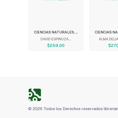
RALES,...
CIENCIAS NATURALES,...
CIENCIAS NA
RA REYES
DAVID ESPINOZA...
ALMA DELIA
00
$259.00
$270
© 2026 Todos los Derechos reservados libreri