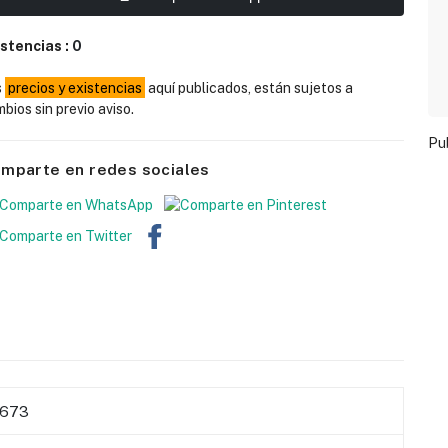
istencias :
0
s
precios y existencias
aquí publicados, están sujetos a
bios sin previo aviso.
Pu
mparte en redes sociales
8673