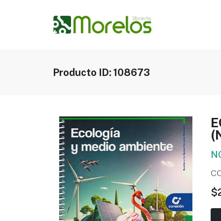
Producto ID: 108673
E
(
N
CO
$