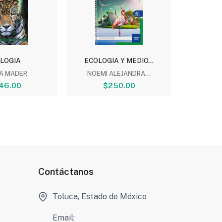
OLOGIA
ECOLOGIA Y MEDIO...
OR
ESTR
IA MADER
NOEMI ALEJANDRA...
46.00
$250.00
ALMA D
Contáctanos
Toluca, Estado de México
Email: