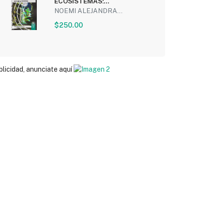
ECOSISTEMAS:
INTERACCIONES, ENERGIA Y
NOEMI ALEJANDRA...
DINAMICA...
$250.00
blicidad, anunciate aquí