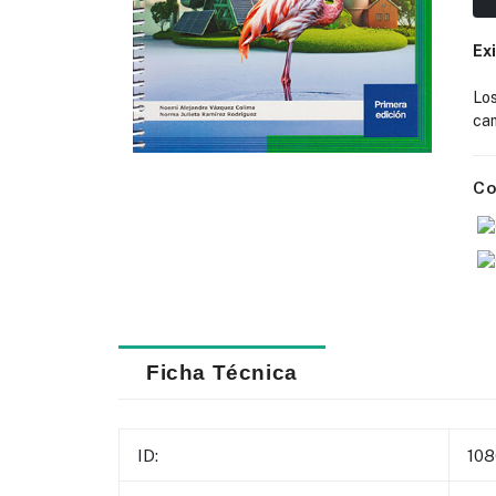
Ex
Lo
cam
Co
Ficha Técnica
ID:
10