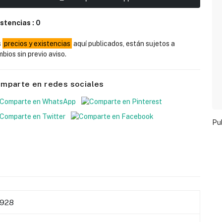
istencias :
0
s
precios y existencias
aquí publicados, están sujetos a
bios sin previo aviso.
mparte en redes sociales
Pu
7928