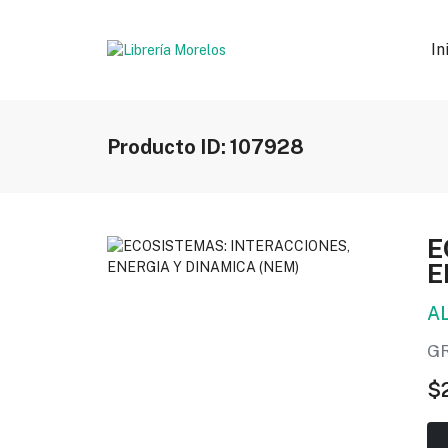
In
Producto ID: 107928
E
E
A
G
$