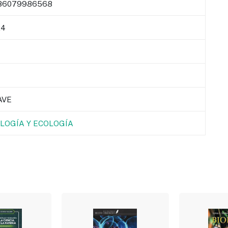
86079986568
24
AVE
OLOGÍA Y ECOLOGÍA