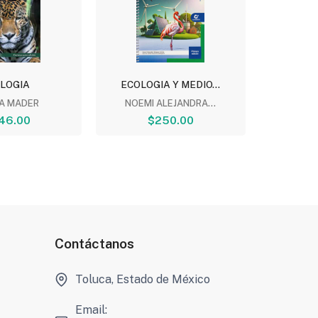
OLOGIA
ECOLOGIA Y MEDIO...
OR
ESTR
IA MADER
NOEMI ALEJANDRA...
46.00
$250.00
ALMA D
Contáctanos
Toluca, Estado de México
Email: