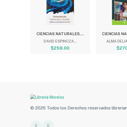
RALES,...
CIENCIAS NATURALES,...
CIENCIAS NA
RA REYES
DAVID ESPINOZA...
ALMA DELIA
00
$259.00
$270
© 2026 Todos los Derechos reservados libreri