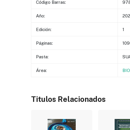
Código Barras:
97
Año:
20
Edición:
1
Páginas:
109
Pasta:
SU
Área:
BI
Titulos Relacionados