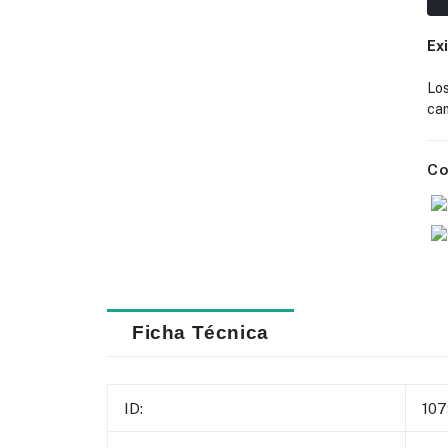
Ex
Lo
cam
Co
Ficha Técnica
ID:
10