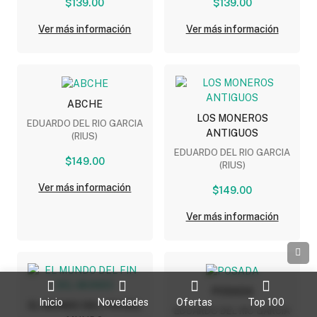
$139.00
$139.00
Ver más información
Ver más información
ABCHE
LOS MONEROS
EDUARDO DEL RIO GARCIA
ANTIGUOS
(RIUS)
EDUARDO DEL RIO GARCIA
$149.00
(RIUS)
Ver más información
$149.00
Ver más información
POSADA
Inicio
Novedades
Ofertas
Top 100
EL MUNDO DEL FIN DEL
EDUARDO DEL RIO GARCIA