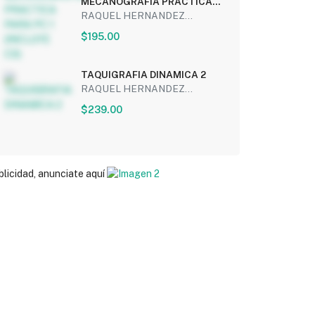
MECANOGRAFIA PRACTICA
PARA PC 1 (INCLUYE CD)
RAQUEL HERNANDEZ...
$195.00
TAQUIGRAFIA DINAMICA 2
RAQUEL HERNANDEZ...
$239.00
blicidad, anunciate aquí