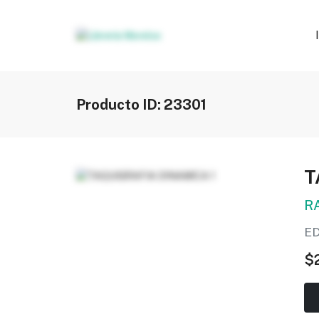
Producto ID: 23301
T
R
ED
$