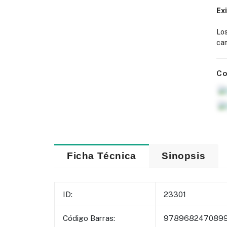
Ex
Lo
cam
Co
Ficha Técnica
Sinopsis
ID:
23301
Código Barras:
978968247089