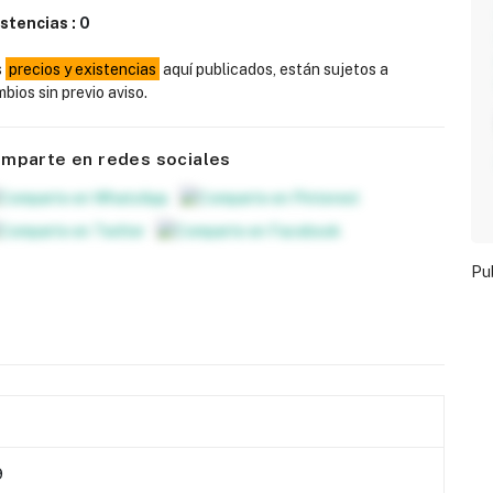
istencias :
0
s
precios y existencias
aquí publicados, están sujetos a
bios sin previo aviso.
mparte en redes sociales
Pu
9