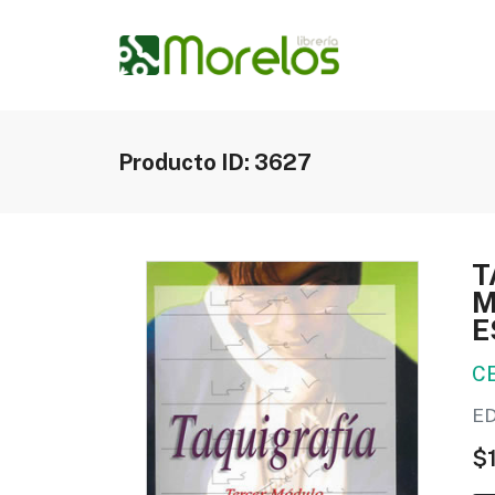
Producto ID: 3627
T
M
E
C
E
$