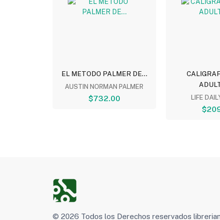
MER:...
EL METODO PALMER DE...
CALIGRAF
ADULT
MERO
AUSTIN NORMAN PALMER
00
$732.00
LIFE DAI
$209
© 2026 Todos los Derechos reservados libreri