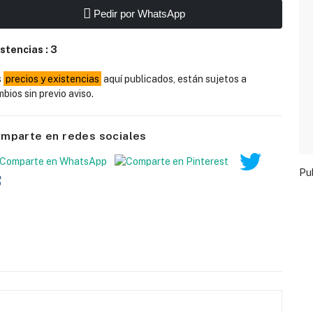
Pedir por WhatsApp
istencias :
3
s
precios y existencias
aquí publicados, están sujetos a
bios sin previo aviso.
mparte en redes sociales
Pu