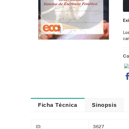
Ex
Lo
cam
Co
Ficha Técnica
Sinopsis
ID:
3627