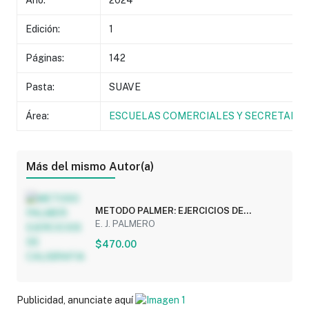
Año:
2024
Edición:
1
Páginas:
142
Pasta:
SUAVE
Área:
ESCUELAS COMERCIALES Y SECRETARIA
Más del mismo Autor(a)
METODO PALMER: EJERCICIOS DE
CALIGRAFIA
E. J. PALMERO
$470.00
Publicidad, anunciate aquí