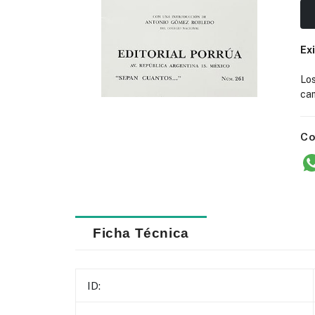
Ex
Lo
cam
Co
Ficha Técnica
ID: