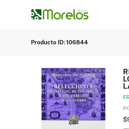
Producto ID: 106844
R
L
L
F
P
$