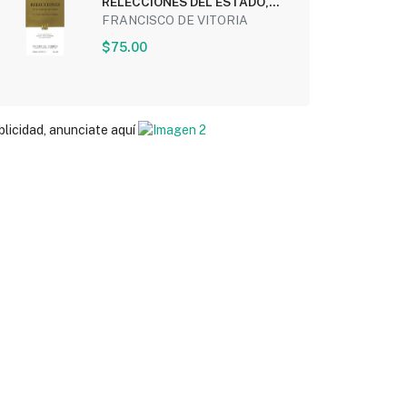
RELECCIONES DEL ESTADO,
DE LOS INDIOS Y DEL...
FRANCISCO DE VITORIA
$75.00
blicidad, anunciate aquí