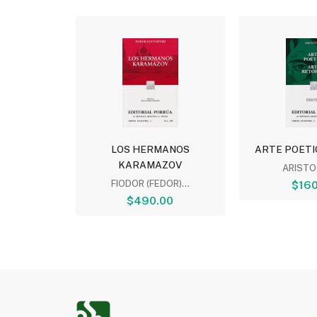
 MAGNA
LOS HERMANOS
ARTE POETIC
KARAMAZOV
COMENIO
ARISTO
00
FIODOR (FEDOR)...
$160
$490.00