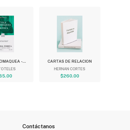
OMAQUEA -...
CARTAS DE RELACION
LA FILO
TOTELES
HERNAN CORTES
AUG
35.00
$260.00
Contáctanos