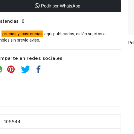
Pedir por WhatsApp
istencias :
0
s
precios y existencias
aquí publicados, están sujetos a
bios sin previo aviso.
Pu
mparte en redes sociales
106844