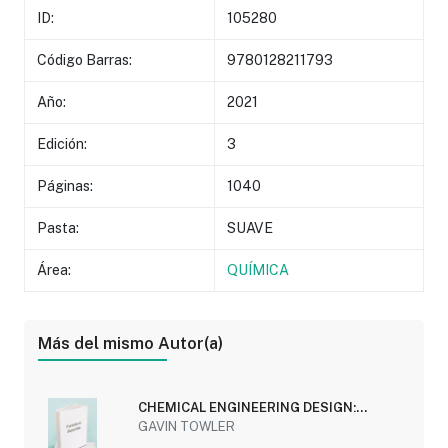
ID:
105280
Código Barras:
9780128211793
Año:
2021
Edición:
3
Páginas:
1040
Pasta:
SUAVE
Área:
QUÍMICA
Más del mismo Autor(a)
CHEMICAL ENGINEERING DESIGN:
PRINCIPLES, PRACTICE...
GAVIN TOWLER