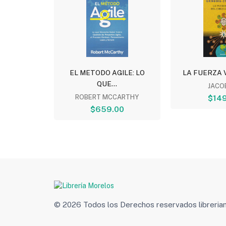
 DE LOS...
EL METODO AGILE: LO
LA FUERZA V
QUE...
..
JACOB
00
ROBERT MCCARTHY
$149
$659.00
© 2026 Todos los Derechos reservados libreri