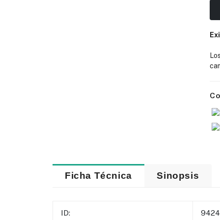
Ex
Lo
cam
Co
Ficha Técnica
Sinopsis
ID:
9424