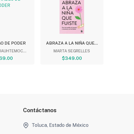
GO DE PODER
ABRAZA A LA NIÑA QUE...
TE V
T
UAUHTEMOC...
MARTA SEGRELLES
69.00
$349.00
ULI MO
$
Contáctanos
Toluca, Estado de México