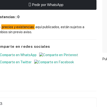
Pedir por WhatsApp
istencias :
0
s
precios y existencias
aquí publicados, están sujetos a
bios sin previo aviso.
mparte en redes sociales
Pu
3