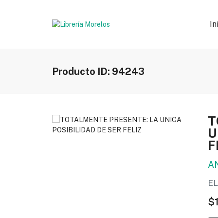
In
Producto ID: 94243
T
U
F
A
EL
$