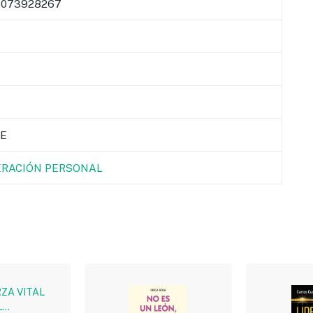
073928267
E
RACIÓN PERSONAL