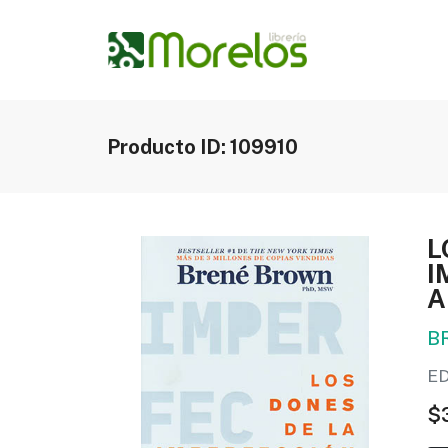
Producto ID: 109910
L
I
A
B
E
$