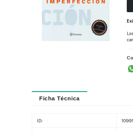
Ex
Lo
cam
Co
Ficha Técnica
ID:
1099