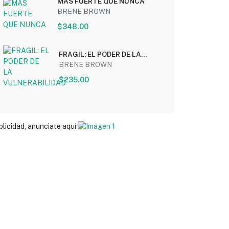
MAS FUERTE QUE NUNCA
BRENE BROWN
$348.00
FRAGIL: EL PODER DE LA
VULNERABILIDAD
BRENE BROWN
$235.00
blicidad, anunciate aquí