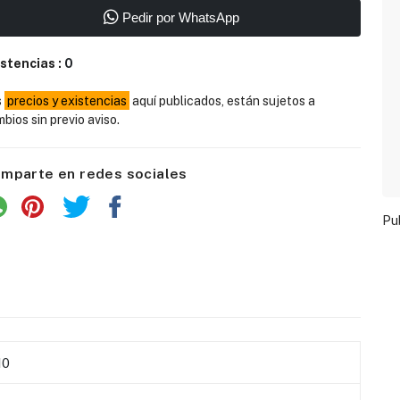
Pedir por WhatsApp
istencias :
0
s
precios y existencias
aquí publicados, están sujetos a
bios sin previo aviso.
mparte en redes sociales
Pu
10