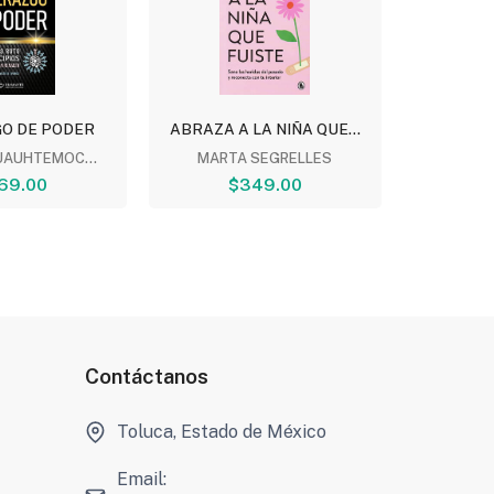
GO DE PODER
ABRAZA A LA NIÑA QUE...
TE V
T
UAUHTEMOC...
MARTA SEGRELLES
69.00
$349.00
ULI MO
$
Contáctanos
Toluca, Estado de México
Email: