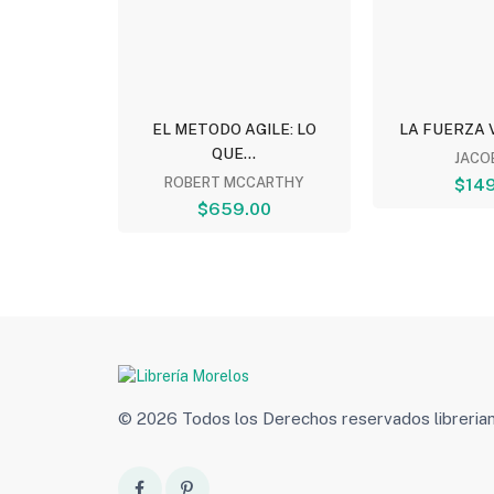
 DE LOS...
EL METODO AGILE: LO
LA FUERZA V
QUE...
..
JACOB
00
ROBERT MCCARTHY
$149
$659.00
© 2026 Todos los Derechos reservados libreri