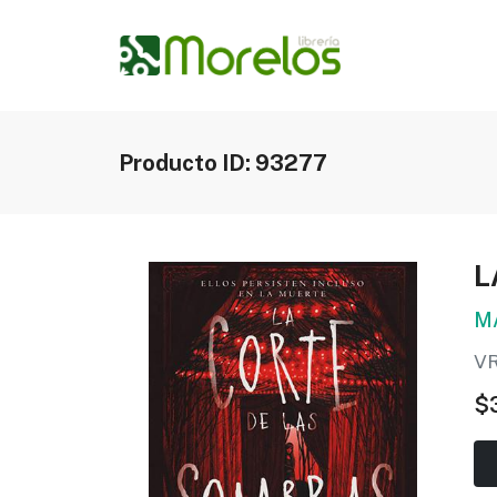
Producto ID: 93277
L
M
V
$