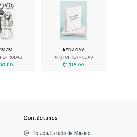
NOVIO
EXNOVIAS
EXN
PHER RODAS
KRISTOPHER RODAS
KRIST
89.00
$1,115.00
$
Contáctanos
Toluca, Estado de México