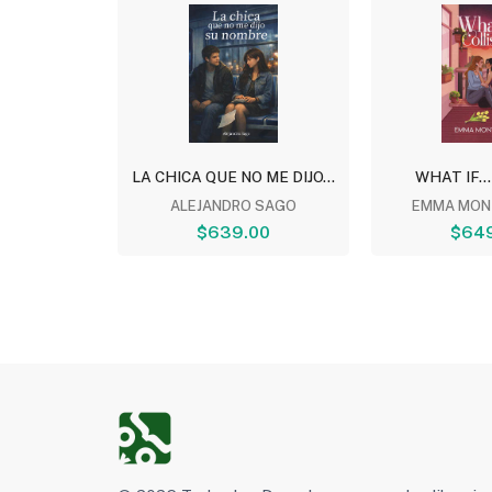
TOMO 5
LA CHICA QUE NO ME DIJO...
WHAT IF...
NESHIRO
ALEJANDRO SAGO
EMMA MON
00
$639.00
$64