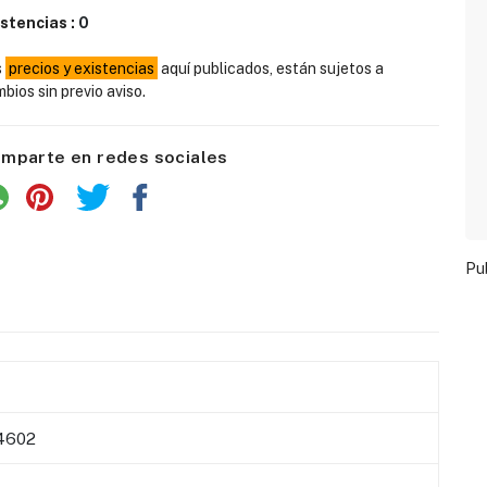
istencias :
0
s
precios y existencias
aquí publicados, están sujetos a
bios sin previo aviso.
mparte en redes sociales
Pu
4602