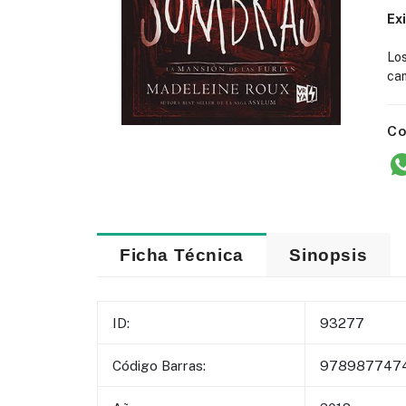
Ex
Lo
cam
Co
Ficha Técnica
Sinopsis
ID:
93277
Código Barras:
978987747