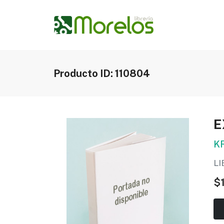
Producto ID: 110804
E
K
L
$1