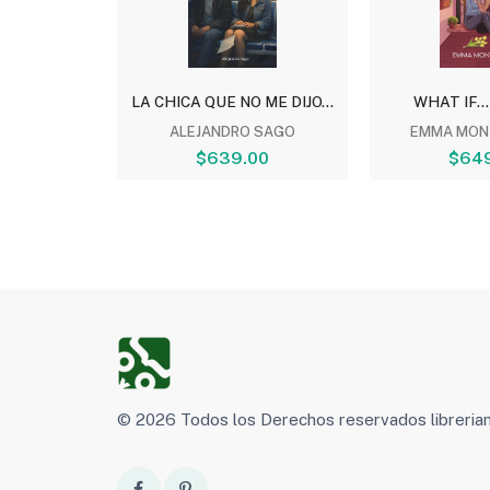
TOMO 5
LA CHICA QUE NO ME DIJO...
WHAT IF...
NESHIRO
ALEJANDRO SAGO
EMMA MON
00
$639.00
$64
© 2026 Todos los Derechos reservados libreri