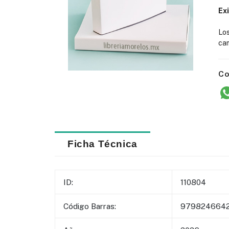
Ex
Lo
cam
Co
Ficha Técnica
ID:
110804
Código Barras:
9798246642