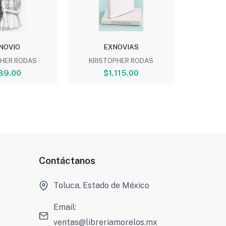
NOVIO
EXNOVIAS
EXN
PHER RODAS
KRISTOPHER RODAS
KRIST
89.00
$1,115.00
$
Contáctanos
Toluca, Estado de México
Email:
ventas@libreriamorelos.mx