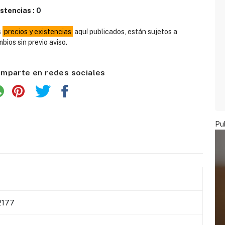
istencias :
0
s
precios y existencias
aquí publicados, están sujetos a
bios sin previo aviso.
mparte en redes sociales
Pub
177