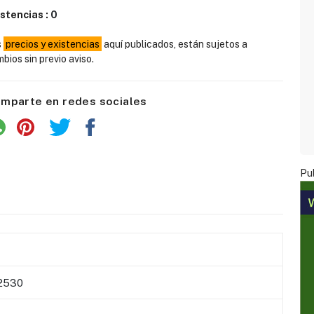
istencias :
0
s
precios y existencias
aquí publicados, están sujetos a
bios sin previo aviso.
mparte en redes sociales
Pub
2530