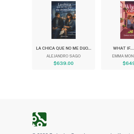
TOMO 5
LA CHICA QUE NO ME DIJO...
WHAT IF...
NESHIRO
ALEJANDRO SAGO
EMMA MON
00
$639.00
$64