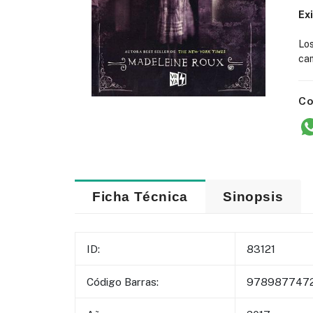
Ex
Lo
cam
Co
Ficha Técnica
Sinopsis
ID:
83121
Código Barras:
978987747