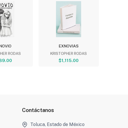
NOVIO
EXNOVIAS
EXN
PHER RODAS
KRISTOPHER RODAS
KRIST
89.00
$1,115.00
$
Contáctanos
Toluca, Estado de México