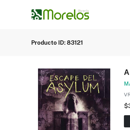
Producto ID: 83121
A
M
V
$