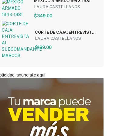
MEXICO ARMADO 1943-1981
LAURA CASTELLANOS
$349.00
CORTE DE CAJA: ENTREVISTA
AL SUBCOMANDANTE
LAURA CASTELLANOS
MARCOS
$139.00
licidad, anunciate aquí