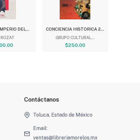
MPERIO DEL...
CONCIENCIA HISTORICA 2...
CONCIENCI
 ROZAT
GRUPO CULTURAL...
MARIA I
00.00
$250.00
Contáctanos
Toluca, Estado de México
Email:
ventas@libreriamorelos.mx