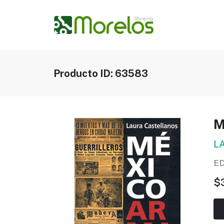
Producto ID: 63583
M
L
E
$