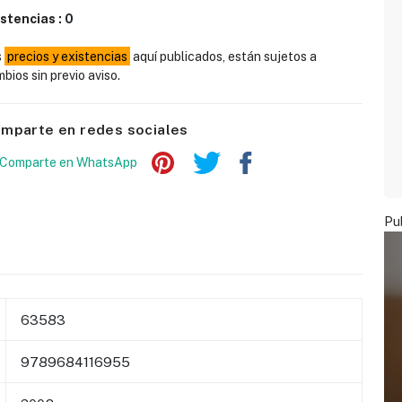
istencias :
0
s
precios y existencias
aquí publicados, están sujetos a
bios sin previo aviso.
mparte en redes sociales
Pub
63583
9789684116955