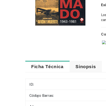
Ex
Lo
cam
Co
Ficha Técnica
Sinopsis
ID:
Código Barras: