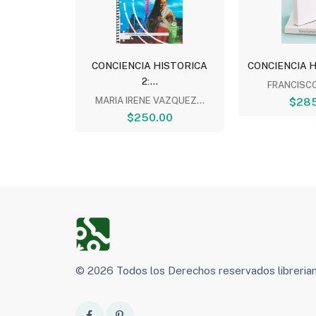
STRADA DE
CONCIENCIA HISTORICA
CONCIENCIA HI
2:...
FRANCISCO 
ROBEL
MARIA IRENE VAZQUEZ...
$285
00
$250.00
© 2026 Todos los Derechos reservados libreri