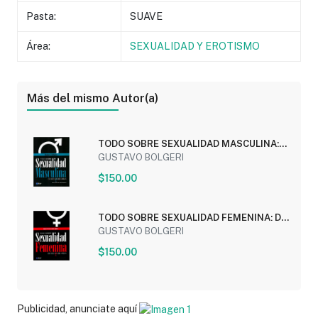
Pasta:
SUAVE
Área:
SEXUALIDAD Y EROTISMO
Más del mismo Autor(a)
TODO SOBRE SEXUALIDAD MASCULINA:
DE ESO SI SE...
GUSTAVO BOLGERI
$150.00
TODO SOBRE SEXUALIDAD FEMENINA: DE
ESO SI SE HABLA
GUSTAVO BOLGERI
$150.00
Publicidad, anunciate aquí