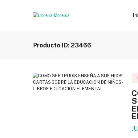
In
Producto ID: 23466
C
S
E
E
J