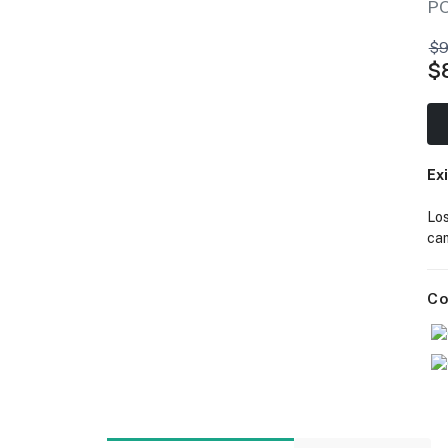
P
$9
$
Ex
Lo
cam
Co