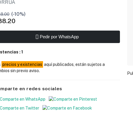
ORRUA
8.00
(-10%)
88.20
Pedir por WhatsApp
istencias :
1
s
precios y existencias
aquí publicados, están sujetos a
bios sin previo aviso.
Pu
mparte en redes sociales