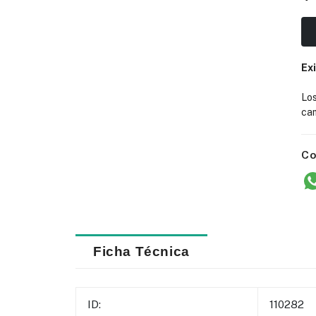
Ex
Lo
cam
Co
Ficha Técnica
ID:
110282