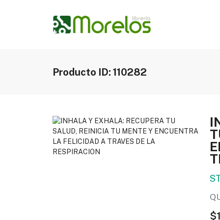
Producto ID: 110282
I
T
E
T
S
Q
$