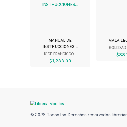
 NATURAL
MANUAL DE
MALA LECH
INSTRUCCIONES...
OTIA
SOLEDAD 
00
JOSE FRANCISCO...
$380
$1,233.00
© 2026 Todos los Derechos reservados libreri