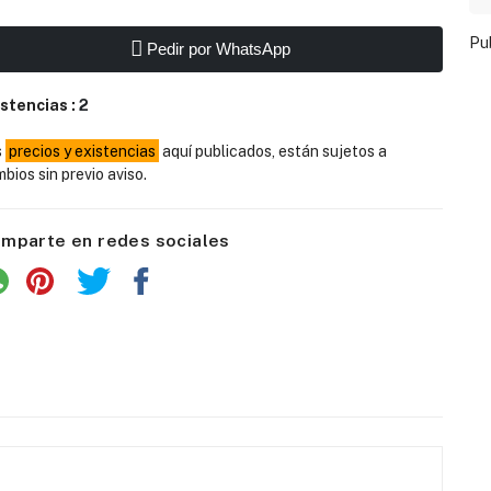
Pu
Pedir por WhatsApp
istencias :
2
s
precios y existencias
aquí publicados, están sujetos a
bios sin previo aviso.
mparte en redes sociales