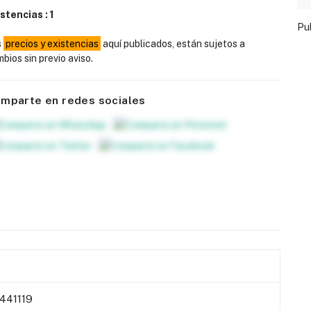
istencias :
1
Pu
s
precios y existencias
aquí publicados, están sujetos a
bios sin previo aviso.
mparte en redes sociales
441119