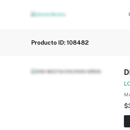
Producto ID: 108482
D
L
MA
$