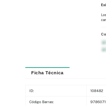
Ex
Lo
cam
Co
Ficha Técnica
ID:
108482
Código Barras:
9786071