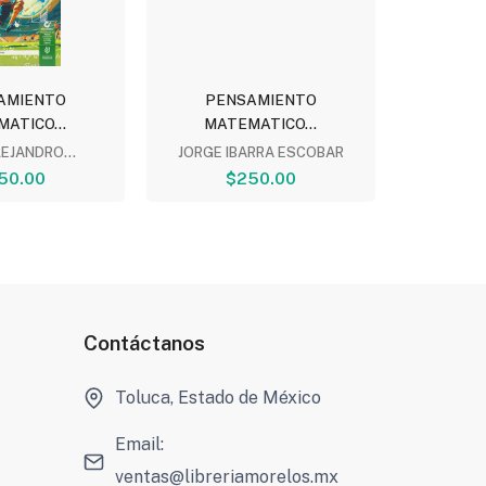
AMIENTO
PENSAMIENTO
PEN
ATICO...
MATEMATICO...
MAT
EJANDRO...
JORGE IBARRA ESCOBAR
NETZAH
50.00
$250.00
Contáctanos
Toluca, Estado de México
Email:
ventas@libreriamorelos.mx