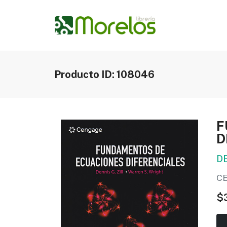
Producto ID: 108046
F
D
DE
CE
$