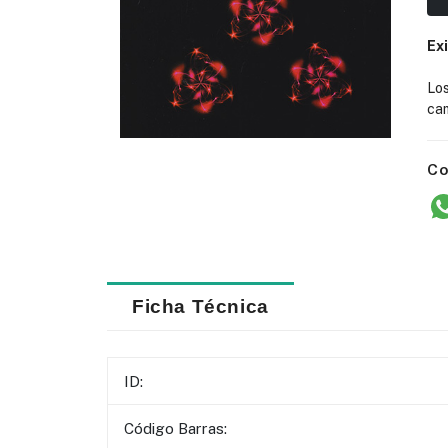
Ex
Lo
cam
Co
Ficha Técnica
ID:
Código Barras: