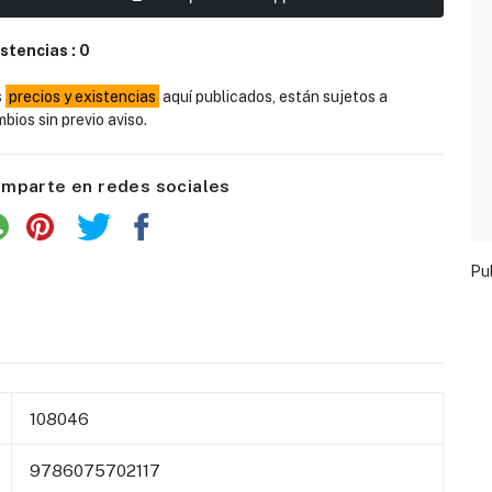
istencias :
0
s
precios y existencias
aquí publicados, están sujetos a
bios sin previo aviso.
mparte en redes sociales
Pu
108046
9786075702117