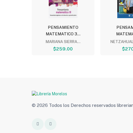
ENTO
PENSAMIENTO
PENSAM
O 1...
MATEMATICO 3...
MATEMAT
RRA...
MARIANA SIERRA...
NETZAHUAL
00
$259.00
$270
© 2026 Todos los Derechos reservados libreri