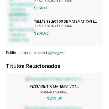
JORGE IBARRA ESCOBAR
$250.00
TEMAS SELECTOS DE MATEMATICAS 1
(NEM) (4 SEMESTRE)
JORGE IBARRA ESCOBAR
$250.00
Publicidad, anunciate aquí
Titulos Relacionados
PENSAMIENTO MATEMATICO 1...
MARIANA SIERRA...
$259.00