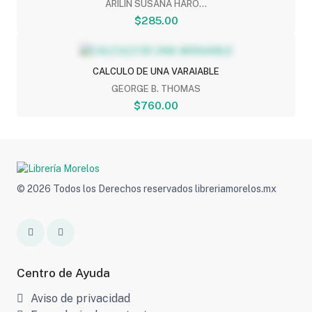
ARILIN SUSANA HARO...
$285.00
CALCULO DE UNA VARAIABLE
GEORGE B. THOMAS
$760.00
© 2026 Todos los Derechos reservados libreriamorelos.mx
Centro de Ayuda
Aviso de privacidad