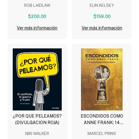
CON LOS PERROS
(DIVULGACION
ROB LAIDLAW
ELIN KELSEY
(DIVULGACION NARANJA)
AMARILLA)
$200.00
$159.00
Ver más información
Ver más información
¿POR QUE PELEAMOS?
ESCONDIDOS COMO
(DIVULGACION ROJA)
ANNE FRANK: 14
HISTORIAS DE
NIKI WALKER
MARCEL PRINS
SUPERVIVENCIA