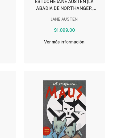
ESTUCHE JANE AUSTEN (LA
ABADIA DE NORTHANGER,
PERSUACION, SENTIDO Y
O
JANE AUSTEN
SENSIBILIDAD, ORGULLO Y
PREJUICIO, EMMA, MANSFIELD
$1,099.00
PARK)
Ver más información