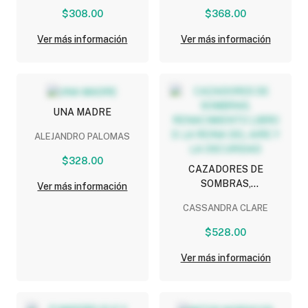
$308.00
$368.00
Ver más información
Ver más información
UNA MADRE
ALEJANDRO PALOMAS
$328.00
CAZADORES DE
SOMBRAS,
Ver más información
RENACIMIENTO LIBRO 3:
CASSANDRA CLARE
LA REINA DEL AIRE Y LA
OSCURIDAD
$528.00
Ver más información