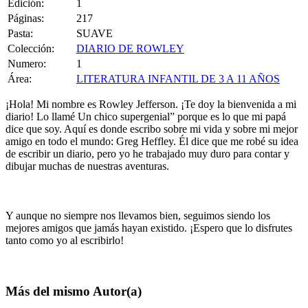
Edición:
1
Páginas:
217
Pasta:
SUAVE
Colección:
DIARIO DE ROWLEY
Numero:
1
Área:
LITERATURA INFANTIL DE 3 A 11 AÑOS
¡Hola! Mi nombre es Rowley Jefferson. ¡Te doy la bienvenida a mi
diario! Lo llamé Un chico supergenial” porque es lo que mi papá
dice que soy. Aquí es donde escribo sobre mi vida y sobre mi mejor
amigo en todo el mundo: Greg Heffley. Él dice que me robé su idea
de escribir un diario, pero yo he trabajado muy duro para contar y
dibujar muchas de nuestras aventuras.
Y aunque no siempre nos llevamos bien, seguimos siendo los
mejores amigos que jamás hayan existido. ¡Espero que lo disfrutes
tanto como yo al escribirlo!
Más del mismo Autor(a)