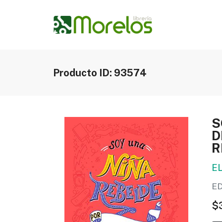
Producto ID: 93574
S
D
R
E
E
$