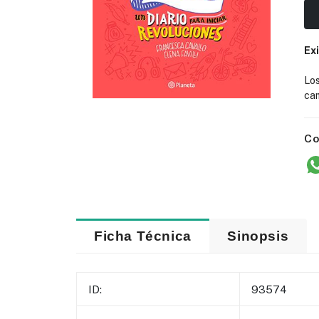
Ex
Lo
cam
Co
Ficha Técnica
Sinopsis
ID:
93574