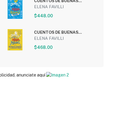
CUENTOS DE BUENAS
NOCHES PARA NIÑAS
ELENA FAVILLI
REBELDES:...
$448.00
CUENTOS DE BUENAS
NOCHES PARA NIÑAS
ELENA FAVILLI
REBELDES 3:...
$468.00
blicidad, anunciate aquí