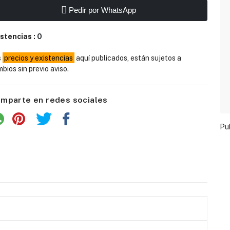
Pedir por WhatsApp
istencias :
0
s
precios y existencias
aquí publicados, están sujetos a
bios sin previo aviso.
mparte en redes sociales
Pu