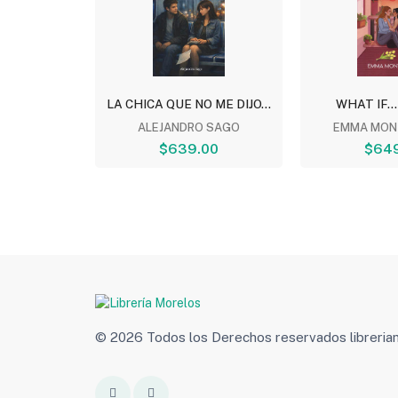
TOMO 5
LA CHICA QUE NO ME DIJO...
WHAT IF...
NESHIRO
ALEJANDRO SAGO
EMMA MON
00
$639.00
$64
© 2026 Todos los Derechos reservados libreri