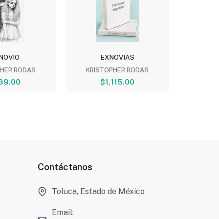
NOVIO
EXNOVIAS
EXN
PHER RODAS
KRISTOPHER RODAS
KRIST
89.00
$1,115.00
$
Contáctanos
Toluca, Estado de México
Email: