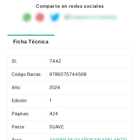
Comparte en redes sociales
Ficha Técnica
ID:
7442
Código Barras:
9786075744568
Año:
2024
Edición:
1
Páginas:
424
Pasta:
SUAVE
Área:
JUVENILES (12 AÑOS EN ADELANTE)