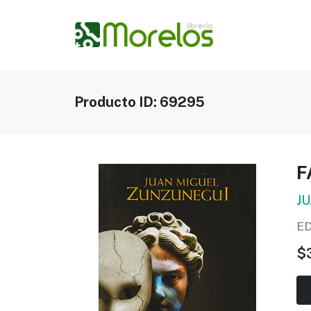
Producto ID: 69295
F
J
ED
$