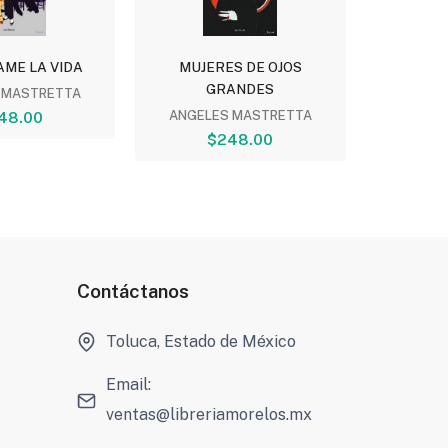
ME LA VIDA
MUJERES DE OJOS
LOS HER
GRANDES
 MASTRETTA
JU
48.00
ANGELES MASTRETTA
$
$248.00
Contáctanos
Toluca, Estado de México
Email:
ventas@libreriamorelos.mx