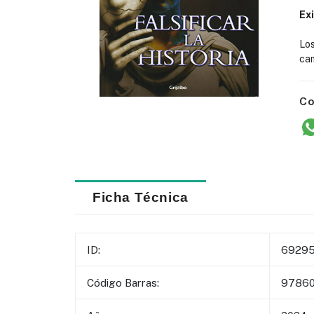
Ex
Lo
cam
Co
Ficha Técnica
ID:
6929
Código Barras:
97860