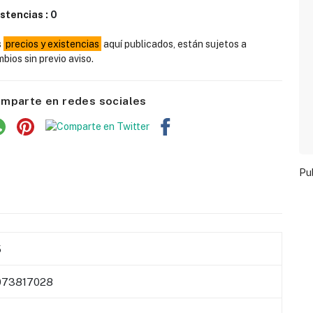
istencias :
0
s
precios y existencias
aquí publicados, están sujetos a
bios sin previo aviso.
mparte en redes sociales
Pu
5
73817028