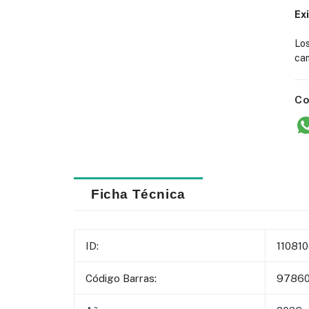
Ex
Lo
cam
Co
Ficha Técnica
ID:
110810
Código Barras:
9786