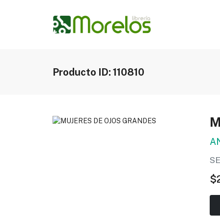
Producto ID: 110810
M
A
S
$