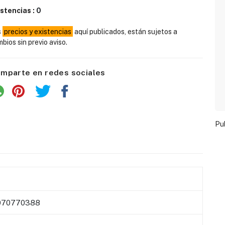
istencias :
0
s
precios y existencias
aquí publicados, están sujetos a
bios sin previo aviso.
mparte en redes sociales
Pu
070770388