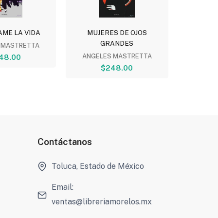
ME LA VIDA
MUJERES DE OJOS
LOS HER
GRANDES
 MASTRETTA
JU
48.00
ANGELES MASTRETTA
$
$248.00
Contáctanos
Toluca, Estado de México
Email:
ventas@libreriamorelos.mx