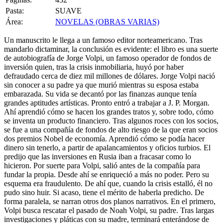
Pasta:
SUAVE
Área:
NOVELAS (OBRAS VARIAS)
Un manuscrito le llega a un famoso editor norteamericano. Tras
mandarlo dictaminar, la conclusión es evidente: el libro es una suerte
de autobiografía de Jorge Volpi, un famoso operador de fondos de
inversión quien, tras la crisis inmobiliaria, huyó por haber
defraudado cerca de diez mil millones de dólares. Jorge Volpi nació
sin conocer a su padre ya que murió mientras su esposa estaba
embarazada. Su vida se decantó por las finanzas aunque tenía
grandes aptitudes artísticas. Pronto entró a trabajar a J. P. Morgan.
Ahí aprendió cómo se hacen los grandes tratos y, sobre todo, cómo
se inventa un producto financiero. Tras algunos roces con los socios,
se fue a una compañía de fondos de alto riesgo de la que eran socios
dos premios Nobel de economía. Aprendió cómo se podía hacer
dinero sin tenerlo, a partir de apalancamientos y oficios turbios. El
predijo que las inversiones en Rusia iban a fracasar como lo
hicieron. Por suerte para Volpi, salió antes de la compañía para
fundar la propia. Desde ahí se enriqueció a más no poder. Pero su
esquema era fraudulento. De ahí que, cuando la crisis estalló, él no
pudo sino huir. Si acaso, tiene el mérito de haberla predicho. De
forma paralela, se narran otros dos planos narrativos. En el primero,
Volpi busca rescatar el pasado de Noah Volpi, su padre. Tras largas
investigaciones y pláticas con su madre, terminará enterándose de