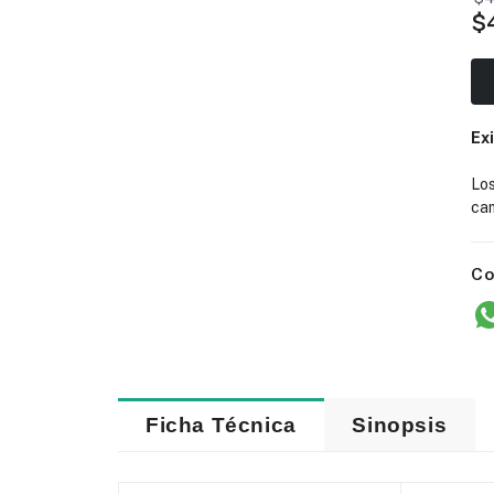
$
Ex
Lo
cam
Co
Ficha Técnica
Sinopsis