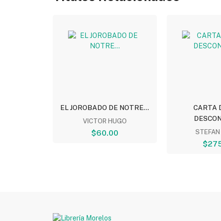
NTOS
EL JOROBADO DE NOTRE...
CARTA 
DESCON
ITO
VICTOR HUGO
00
$60.00
STEFAN
$275