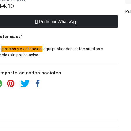
44.10
Pu
Pedir por WhatsApp
istencias :
1
s
precios y existencias
aquí publicados, están sujetos a
bios sin previo aviso.
mparte en redes sociales