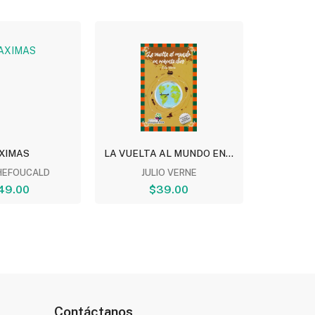
XIMAS
LA VUELTA AL MUNDO EN...
EL PRINC
HEFOUCALD
JULIO VERNE
ANTOIN
49.00
$39.00
Contáctanos