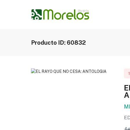
Producto ID: 60832
E
A
M
E
$4