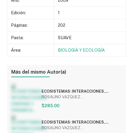
Año:
2009
Edición:
1
Páginas:
202
Pasta:
SUAVE
Área:
BIOLOGÍA Y ECOLOGÍA
Más del mismo Autor(a)
ECOSISTEMAS: INTERACCIONES,
ENERGIA Y DINAMICA...
ROSALINO VAZQUEZ...
$285.00
ECOSISTEMAS: INTERACCIONES,
ENERGIA Y DINAMICA...
ROSALINO VAZQUEZ...