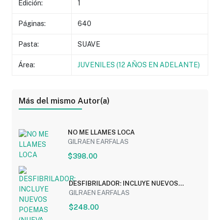
Edición:
1
Páginas:
640
Pasta:
SUAVE
Área:
JUVENILES (12 AÑOS EN ADELANTE)
Más del mismo Autor(a)
NO ME LLAMES LOCA
GILRAEN EARFALAS
$398.00
DESFIBRILADOR: INCLUYE NUEVOS
POEMAS (NUEVA...
GILRAEN EARFALAS
$248.00