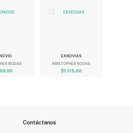
NOVIO
EXNOVIAS
EXN
PHER RODAS
KRISTOPHER RODAS
KRIST
89.00
$1,115.00
$
Contáctanos