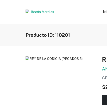
In
Producto ID: 110201
R
A
C
$