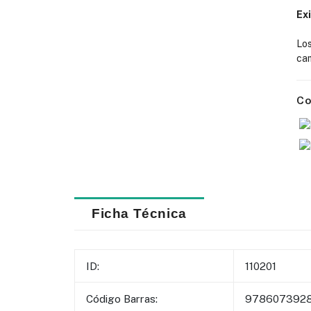
Ex
Lo
cam
Co
Ficha Técnica
ID:
110201
Código Barras:
978607392