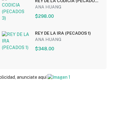
REY DE LA CODICIA (PECADOS
3)
ANA HUANG
$298.00
REY DE LA IRA (PECADOS 1)
ANA HUANG
$348.00
blicidad, anunciate aquí