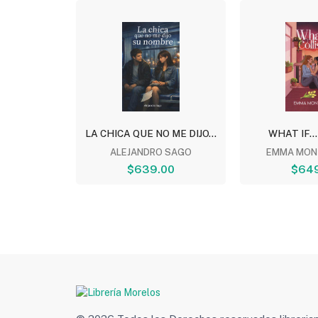
TOMO 5
LA CHICA QUE NO ME DIJO...
WHAT IF...
NESHIRO
ALEJANDRO SAGO
EMMA MON
00
$639.00
$64