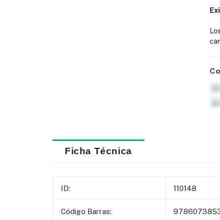
Ex
Lo
cam
Co
Ficha Técnica
ID:
110148
Código Barras:
978607385