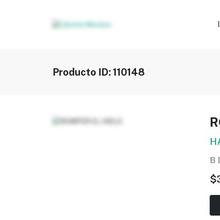
Producto ID: 110148
R
H
B 
$