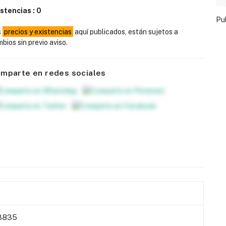
istencias :
0
Pu
s
precios y existencias
aquí publicados, están sujetos a
bios sin previo aviso.
mparte en redes sociales
3835