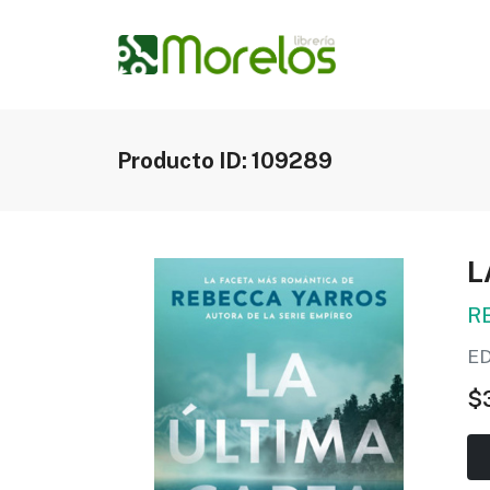
Producto ID: 109289
L
R
E
$