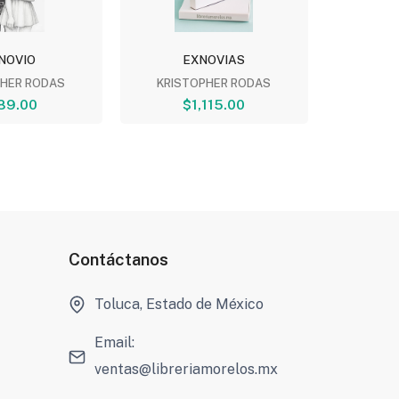
NOVIO
EXNOVIAS
EXN
PHER RODAS
KRISTOPHER RODAS
KRIST
89.00
$1,115.00
$
Contáctanos
Toluca, Estado de México
Email:
ventas@libreriamorelos.mx