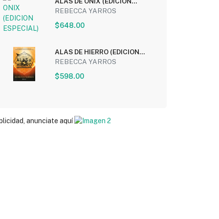
ALAS DE ONIX (EDICION
ESPECIAL)
REBECCA YARROS
$648.00
ALAS DE HIERRO (EDICION
ESPECIAL)
REBECCA YARROS
$598.00
blicidad, anunciate aquí