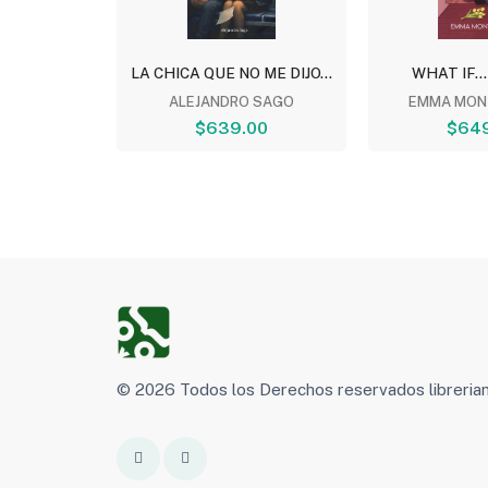
TOMO 5
LA CHICA QUE NO ME DIJO...
WHAT IF...
NESHIRO
ALEJANDRO SAGO
EMMA MON
00
$639.00
$64
© 2026 Todos los Derechos reservados libreri