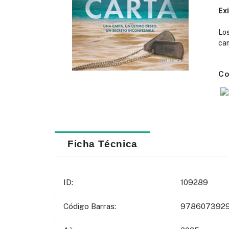
Ex
Lo
cam
Co
Ficha Técnica
ID:
109289
Código Barras:
978607392