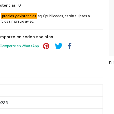
istencias :
0
s
precios y existencias
aquí publicados, están sujetos a
bios sin previo aviso.
mparte en redes sociales
Pu
9233