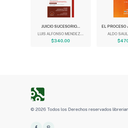
OGIA
JUICIO SUCESORIO...
EL PROCESO A
UEZ...
LUIS ALFONSO MENDEZ...
ALDO SAUL
00
$340.00
$470
© 2026 Todos los Derechos reservados libreri