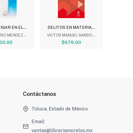
IGAR EN EL...
DELITOS EN MATERIA...
INTR
D
NSO MENDEZ...
VICTOR MANUEL NANDO...
00.00
$679.00
JAIME
$
Contáctanos
Toluca, Estado de México
Email:
ventas@libreriamorelos.mx