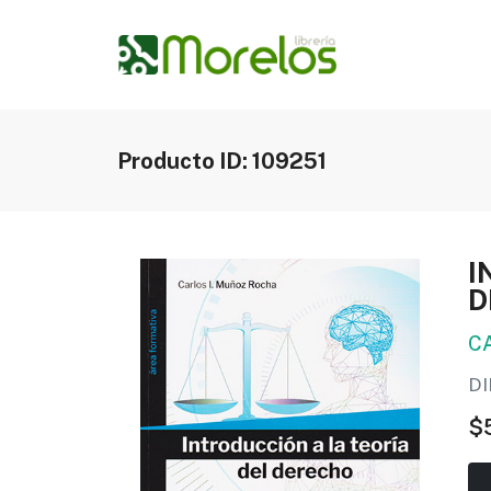
Producto ID: 109251
I
D
C
DI
$