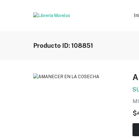
In
Producto ID: 108851
A
S
M
$