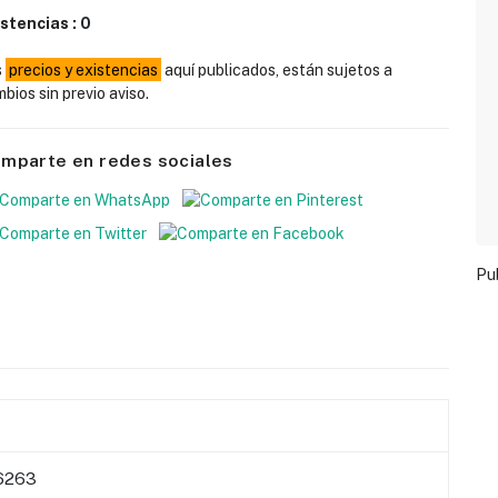
istencias :
0
s
precios y existencias
aquí publicados, están sujetos a
bios sin previo aviso.
mparte en redes sociales
Pu
6263