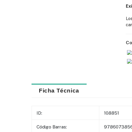
Ex
Lo
cam
Co
Ficha Técnica
ID:
108851
Código Barras:
978607385