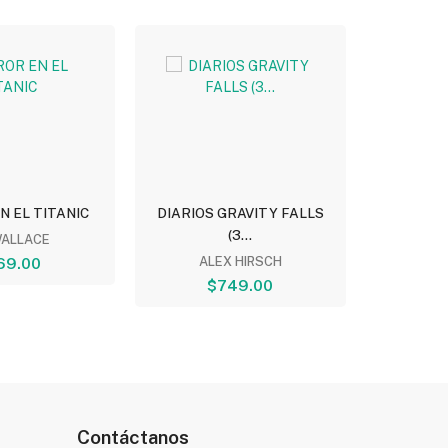
N EL TITANIC
DIARIOS GRAVITY FALLS
QUERIDO
(3...
WALLACE
JORDI 
69.00
ALEX HIRSCH
$749.00
Contáctanos