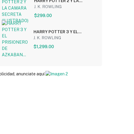
HARRY POTTER 2 Y LA
CAMARA SECRETA
J. K. ROWLING
(ILUSTRADO)
$299.00
HARRY POTTER 3 Y EL
PRISIONERO DE AZKABAN...
J. K. ROWLING
$1,299.00
blicidad, anunciate aquí