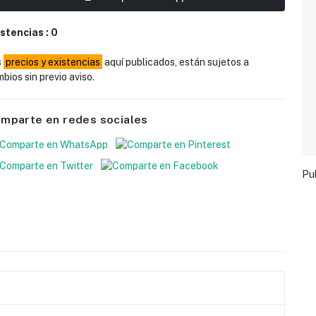
istencias :
0
s
precios y existencias
aquí publicados, están sujetos a
bios sin previo aviso.
mparte en redes sociales
Pu