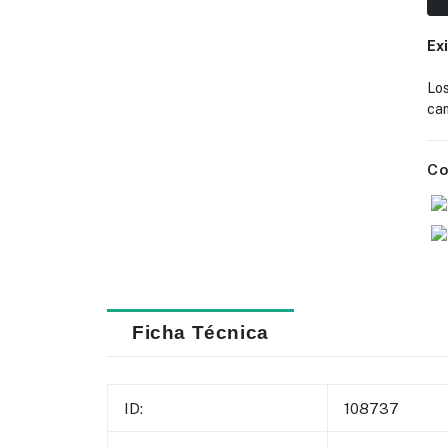
Ex
Lo
cam
Co
Ficha Técnica
ID:
108737