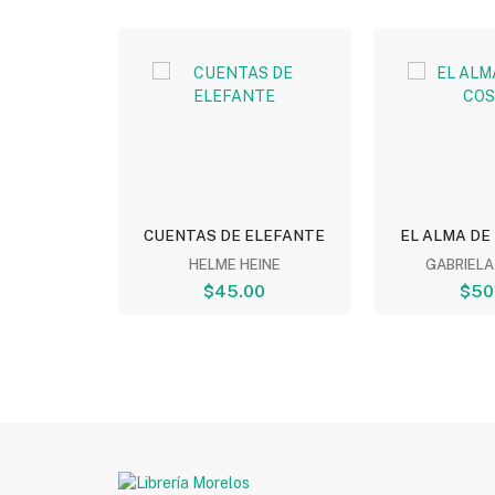
 DE LOS...
CUENTAS DE ELEFANTE
EL ALMA DE
EITZ
HELME HEINE
GABRIELA
0
$45.00
$50