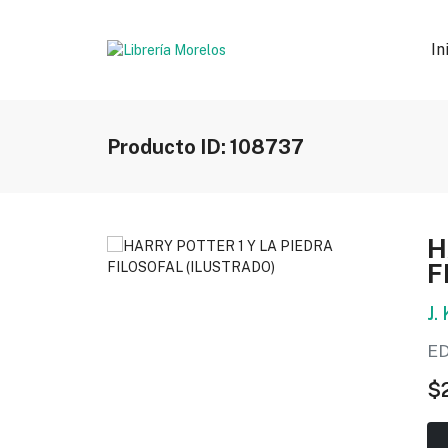
In
Producto ID: 108737
H
F
J.
E
$