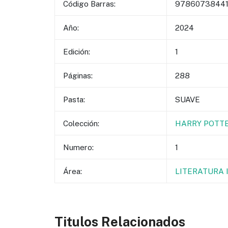
Código Barras:
9786073844
Año:
2024
Edición:
1
Páginas:
288
Pasta:
SUAVE
Colección:
HARRY POTT
Numero:
1
Área:
LITERATURA I
Titulos Relacionados