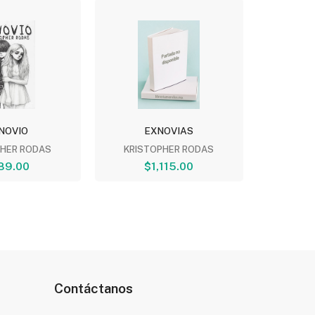
NOVIO
EXNOVIAS
EXN
PHER RODAS
KRISTOPHER RODAS
KRIST
89.00
$1,115.00
$
Contáctanos