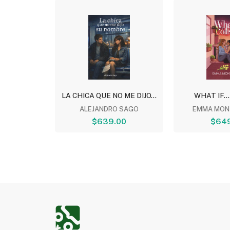
TOMO 5
LA CHICA QUE NO ME DIJO...
WHAT IF...
NESHIRO
ALEJANDRO SAGO
EMMA MON
00
$639.00
$64