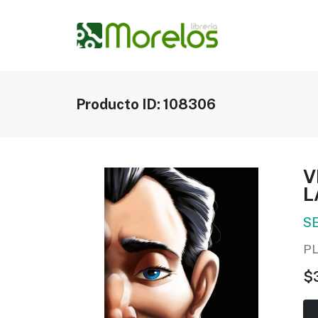
Producto ID: 108306
V
L
S
P
$