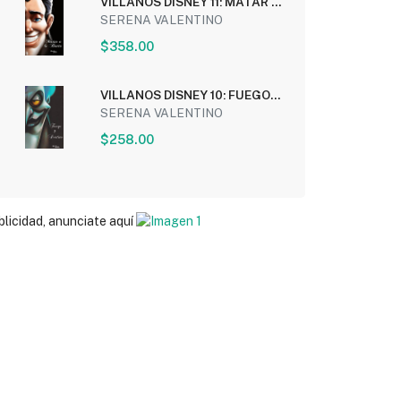
VILLANOS DISNEY 11: MATAR A
LA BESTIA
SERENA VALENTINO
$358.00
VILLANOS DISNEY 10: FUEGO Y
DESTINO
SERENA VALENTINO
$258.00
blicidad, anunciate aquí