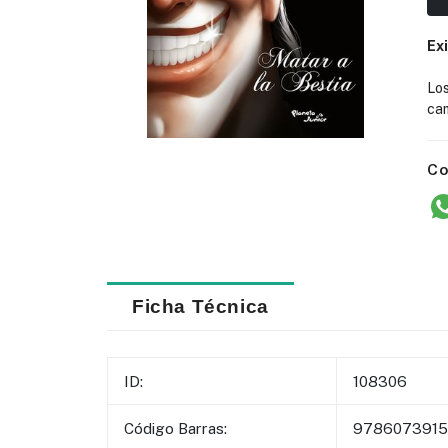
Ex
Lo
cam
Co
Ficha Técnica
ID:
108306
Código Barras:
9786073915