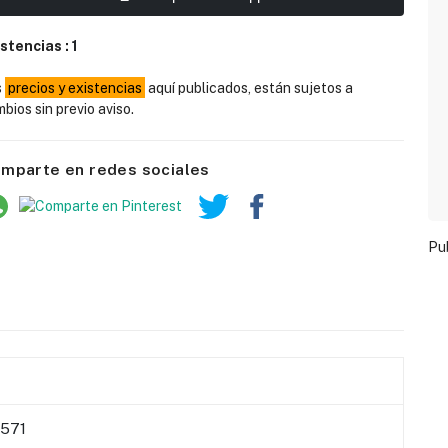
istencias :
1
s
precios y existencias
aquí publicados, están sujetos a
bios sin previo aviso.
mparte en redes sociales
Pu
571