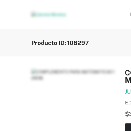
Producto ID: 108297
C
M
J
ED
$