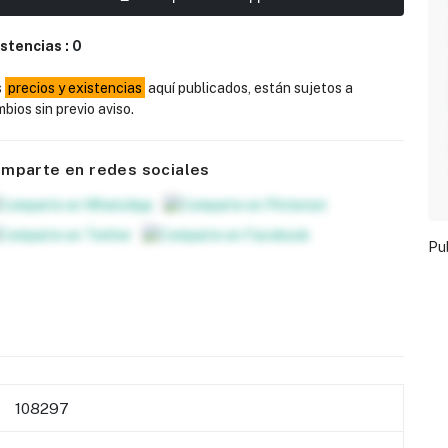
istencias :
0
s
precios y existencias
aquí publicados, están sujetos a
bios sin previo aviso.
mparte en redes sociales
Pu
108297