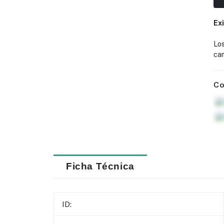
Ex
Lo
cam
Co
Ficha Técnica
ID: